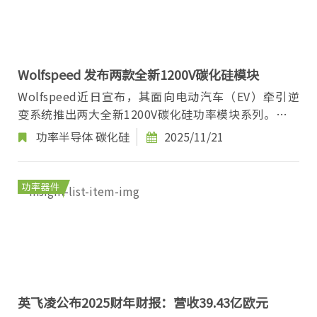
Wolfspeed 发布两款全新1200V碳化硅模块
Wolfspeed近日宣布，其面向电动汽车（EV）牵引逆
变系统推出两大全新1200V碳化硅功率模块系列。这两
大系列均搭载Wolfspeed最新的第四代(Gen4) SiC
功率半导体
碳化硅
2025/11/21
MOSF...
功率器件
英飞凌公布2025财年财报：营收39.43亿欧元