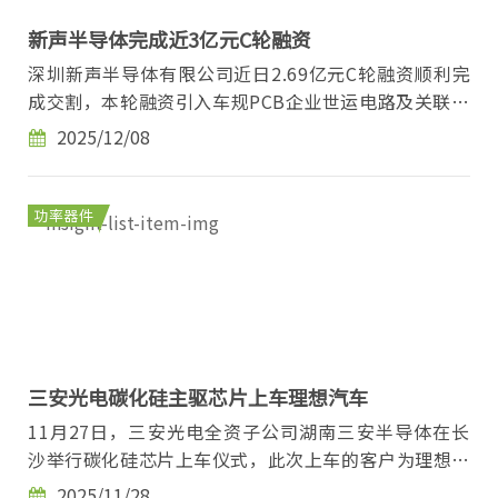
新声半导体完成近3亿元C轮融资
深圳新声半导体有限公司近日2.69亿元C轮融资顺利完
成交割，本轮融资引入车规PCB企业世运电路及关联方
顺科聚芯战略投资合计2.49亿元。 新声半导体是...
2025/12/08
功率器件
三安光电碳化硅主驱芯片上车理想汽车
11月27日，三安光电全资子公司湖南三安半导体在长
沙举行碳化硅芯片上车仪式，此次上车的客户为理想汽
车，将为理想汽车高压平台车型开发提供芯片支撑。...
2025/11/28