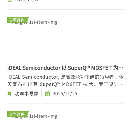
功率器件
iDEAL Semiconductor 以 SuperQ™ MOSFET 为高
压电池设定新安全标准
iDEAL Semiconductor, 是高效能功率硅的领导者，今
天宣布推出其 SuperQ™ MOSFET 技术，专门设计用
来解决高压（72V 及更高）电池管理系统（BMS）中...
功率半导体
2025/11/25
功率器件