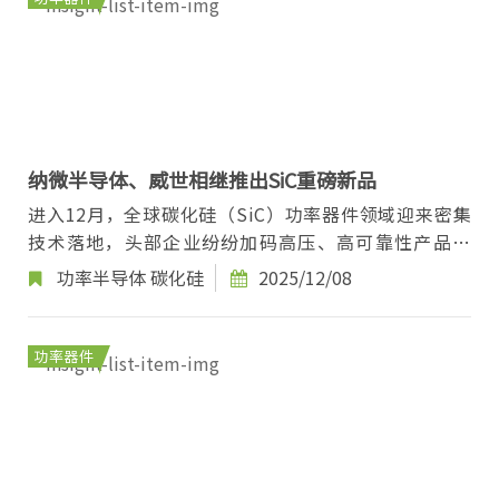
纳微半导体、威世相继推出SiC重磅新品
进入12月，全球碳化硅（SiC）功率器件领域迎来密集
技术落地，头部企业纷纷加码高压、高可靠性产品布
局。纳微半导体与威世（Vishay）相继发布重磅SiC
功率半导体
碳化硅
2025/12/08
新...
功率器件