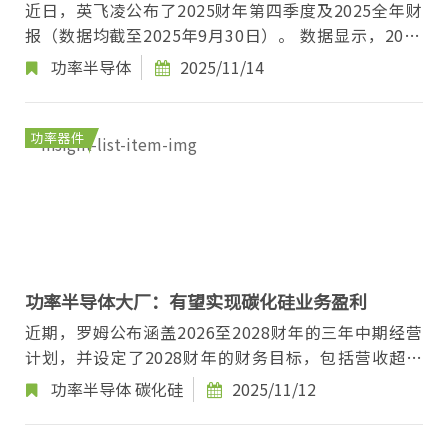
近日，英飞凌公布了2025财年第四季度及2025全年财
报（数据均截至2025年9月30日）。 数据显示，2025
财年第四季度英飞凌营收为39.43亿欧元，利润为7....
功率半导体
2025/11/14
功率器件
功率半导体大厂：有望实现碳化硅业务盈利
近期，罗姆公布涵盖2026至2028财年的三年中期经营
计划，并设定了2028财年的财务目标，包括营收超过
5000亿日元、营业利润率超过20%以及净资产收益率
功率半导体
碳化硅
2025/11/12
（R...