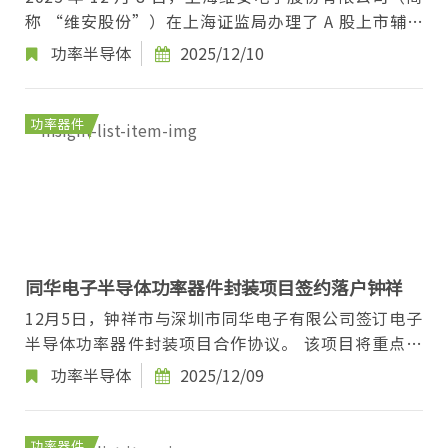
称 “维安股份”）在上海证监局办理了 A 股上市辅导
备案登记，正式启动新一轮 IPO 进程，此次辅导机...
功率半导体
2025/12/10
功率器件
同华电子半导体功率器件封装项目签约落户钟祥
12月5日，钟祥市与深圳市同华电子有限公司签订电子
半导体功率器件封装项目合作协议。 该项目将重点建
设 10 条 SMD（表面贴装器件）半导体功率器件...
功率半导体
2025/12/09
功率器件