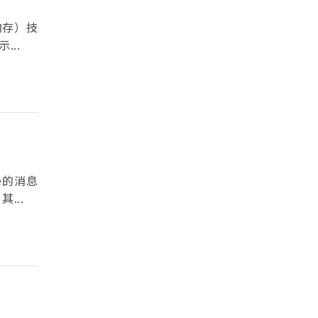
内存）技
...
e的消息
...