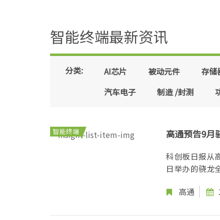
智能终端最新资讯
分类:
AI芯片
被动元件
存储
汽车电子
制造 /封测
智能终端
高通预告9月
科创板日报从高
日举办的骁龙全
高通