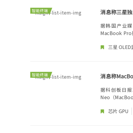
智能终端
消息称三星独家
据韩国产业媒体
MacBook
寸、16...
三星
OLE
智能终端
消息称MacBo
据科创板日报2
Neo（MacB
格...
芯片
GPU