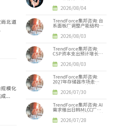
张，英伟达评估下调
Rubin Ultra HBM配置
2026/08/04
TrendForce集邦咨询: 台
庆尚北道
系面板厂调整产能结构，
.
2028年将重塑电视、显
示器、笔记本电脑三大面
2026/08/03
板供需版图
TrendForce集邦咨询:
CSP资本支出预计增长
90%，2026年AI服务器
出货量增幅上调至近31%
2026/08/03
TrendForce集邦咨询:
2027年存储器市场走势
分化，DRAM供给持续紧
向规模化
缺、NAND Flash转趋宽
2026/07/30
...
松
TrendForce集邦咨询: AI
需求催出日韩MLCC厂单
月出货新高，消费级订单
外溢效应显现
2026/07/28