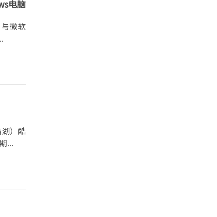
ws电脑
）与微软
.
野猫湖）酷
..