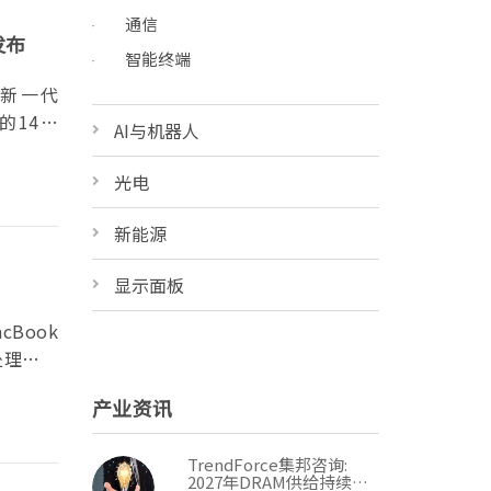
通信
发布
智能终端
果新一代
的14英
AI与机器人
光电
新能源
显示面板
Book
处理器规
产业资讯
TrendForce集邦咨询:
2027年DRAM供给持续紧