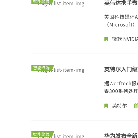
智能终端
英伟达携手微软
美国科技媒体A
（Microso
微软
NVIDI
智能终端
英特尔入门级W
据Wccftec
睿300系列处
英特尔
智能终端
华为发布全新产