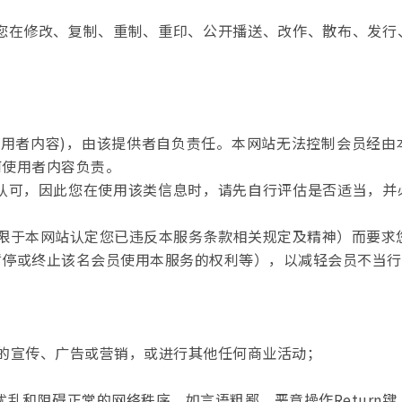
，您在修改、复制、重制、重印、公开播送、改作、散布、发
称使用者内容)，由该提供者自负责任。本网站无法控制会员经
何使用者内容负责。
查认可，因此您在使用该类信息时，请先自行评估是否适当，
。
限于本网站认定您已违反本服务条款相关规定及精神）而要求
暂停或终止该名会员使用本服务的权利等），以减轻会员不当行
务的宣传、广告或营销，或进行其他任何商业活动；
得扰乱和阻碍正常的网络秩序，如言语粗鄙、恶意操作Retur