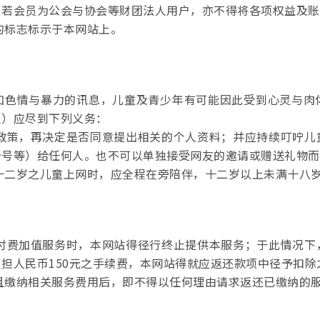
；若会员为公会与协会等财团法人用户，亦不得将各项权益及账
的标志标示于本网站上。
如色情与暴力的讯息，儿童及青少年有可能因此受到心灵与肉
人）应尽到下列义务：
权政策，再决定是否同意提出相关的个人资料；并应持续叮咛
卡号等）给任何人。也不可以单独接受网友的邀请或赠送礼物而
满十二岁之儿童上网时，应全程在旁陪伴，十二岁以上未满十八
供付费加值服务时，本网站得径行终止提供本服务；于此情况
担人民币150元之手续费，本网站得就应返还款项中径予扣除
务且缴纳相关服务费用后，即不得以任何理由请求返还已缴纳的