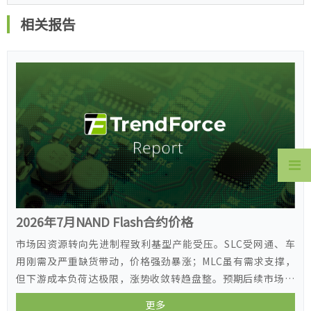
相关报告
2026年7月NAND Flash合约价格
市场因资源转向先进制程致利基型产能受压。SLC受网通、车
用刚需及严重缺货带动，价格强劲暴涨；MLC虽有需求支撑，
但下游成本负荷达极限，涨势收敛转趋盘整。预期后续市场走
势将持续分化，SLC维持强势，MLC趋于平缓。
更多