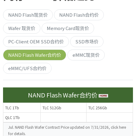
NAND Flash现货价
NAND Flash合约价
Wafer 现货价
Memory Card现货价
PC-Client OEM SSD合约价
SSD市场价
NAND Flash Wafer合约价
eMMC现货价
eMMC/UFS合约价
NAND Flash Wafer合约价
TLC 1Tb
TLC 512Gb
TLC 256Gb
QLC 1Tb
Jul. NAND Flash Wafer Contract Price updated on 7/31/2026, click here
for details.