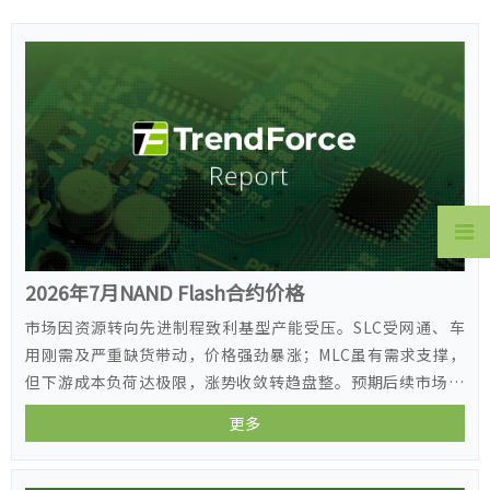
2026年7月NAND Flash合约价格
市场因资源转向先进制程致利基型产能受压。SLC受网通、车
用刚需及严重缺货带动，价格强劲暴涨；MLC虽有需求支撑，
但下游成本负荷达极限，涨势收敛转趋盘整。预期后续市场走
势将持续分化，SLC维持强势，MLC趋于平缓。
更多