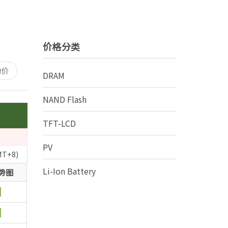
价格分类
约价
DRAM
NAND Flash
TFT-LCD
PV
MT+8)
Li-Ion Battery
势图