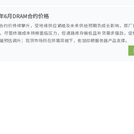
6年6月DRAM合约价格
M合约价持续攀升，受地缘供应紧缩及未来供给预期负成长影响，原厂
。尽管终端成本转嫁面临压力，但通路库存偏低且补货需求强劲，促
幅预估调升；现货市场则在供需双缩下，愈加仰赖服务器产品支撑。