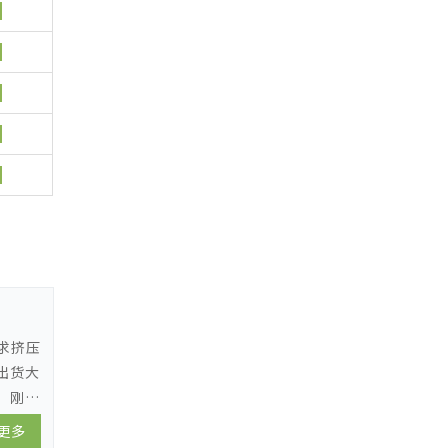
求挤压
出货大
，刚性
更多