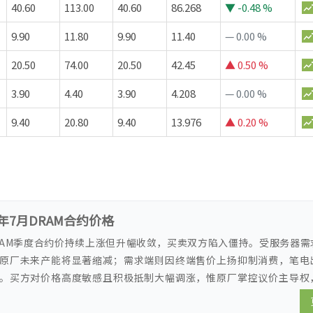
40.60
113.00
40.60
86.268
▼
-0.48 %
9.90
11.80
9.90
11.40
—
0.00 %
20.50
74.00
20.50
42.45
▲
0.50 %
3.90
4.40
3.90
4.208
—
0.00 %
9.40
20.80
9.40
13.976
▲
0.20 %
6年7月DRAM合约价格
DRAM季度合约价持续上涨但升幅收敛，买卖双方陷入僵持。受服务器需
原厂未来产能将显著缩减；需求端则因终端售价上扬抑制消费，笔电
。买方对价格高度敏感且积极抵制大幅调涨，惟原厂掌控议价主导权
支撑价格坚挺。