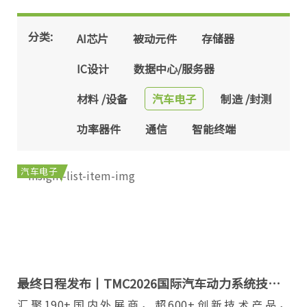
分类:
AI芯片
被动元件
存储器
IC设计
数据中心/服务器
材料 /设备
汽车电子
制造 /封测
功率器件
通信
智能终端
汽车电子
最终日程发布丨TMC2026国际汽车动力系统技术
年会
汇聚190+国内外展商，超600+创新技术产品，