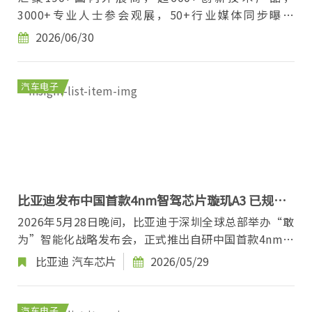
3000+专业人士参会观展，50+行业媒体同步曝光
TMC2026演讲与展览企业（部分） 截止发稿日已...
2026/06/30
汽车电子
比亚迪发布中国首款4nm智驾芯片璇玑A3 已规模
化量产
2026年5月28日晚间，比亚迪于深圳全球总部举办“敢
为”智能化战略发布会，正式推出自研中国首款4nm制
程车规级智驾芯片——璇玑A3，并宣布该芯片已开启规
比亚迪
汽车芯片
2026/05/29
模...
汽车电子