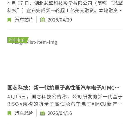
车规芯片赛道
4 月 17 日，湖北芯擎科技股份有限公司（简称 “芯擎
科技”）宣布完成新一轮超 1 亿美元融资。本轮融资由
京铭资本联合领投，宇通集团、重庆渝富高精尖产...
汽车芯片
2026/04/20
汽车电子
国芯科技：新一代抗量子高性能汽车电子AI MCU
内部测试成功
4月15日，国芯科技公告称，公司研发的新一代基于
RISC-V架构的抗量子高性能汽车电子AIMCU新产品
CCRC4XXX(原CCFC3009PT)于近日在公司内部测试中
汽车芯片
2026/04/16
获得成功...