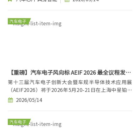
汽车电子
【重磅】汽车电子风向标 AEIF 2026 最全议程发
布，一场汽车电子人不可错过的盛会！
第十三届汽车电子创新大会暨车规半导体技术应用展
（AEIF2026）将于2026年5月20-21日在上海中星铂尔
曼大酒店举办，大会以“软件定义汽车、智算重构生
2026/05/14
态”...
汽车电子