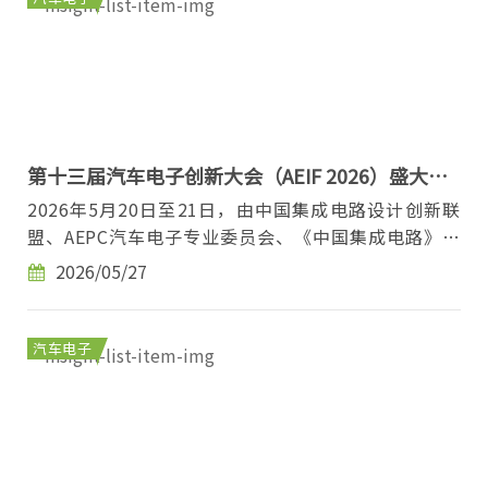
第十三届汽车电子创新大会（AEIF 2026）盛大召
开！——从“可用”迈向“好用”，国产芯片“上
2026年5月20日至21日，由中国集成电路设计创新联
车”再提速
盟、AEPC汽车电子专业委员会、《中国集成电路》杂
志社、芯脉通会展联合主办的第十三届汽车电子创新
2026/05/27
大...
汽车电子