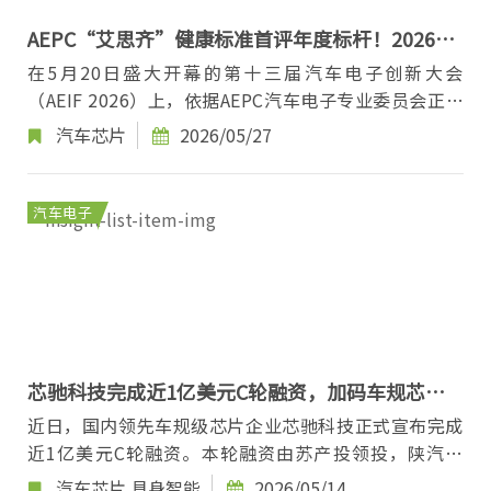
AEPC“艾思齐”健康标准首评年度标杆！2026国
产车规芯片新品十强榜单正式发布！
在5月20日盛大开幕的第十三届汽车电子创新大会
（AEIF 2026）上，依据AEPC汽车电子专业委员会正式
发布的国产车规芯片健康指数评价标准——“艾思齐”
汽车芯片
2026/05/27
（AsaC...
汽车电子
芯驰科技完成近1亿美元C轮融资，加码车规芯片
与具身智能布局
近日，国内领先车规级芯片企业芯驰科技正式宣布完成
近1亿美元C轮融资。本轮融资由苏产投领投，陕汽鸿
德投资作为全新战略股东加入，亦庄国投、北京市先...
汽车芯片
具身智能
2026/05/14