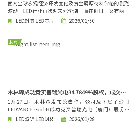
面对全球宏观经济环境变化及贵金属原材料价格的剧烈
波动，LED行业再次迎来涨价潮。而在近日，又有两家
LED相关企业相继宣布调涨产品价格。 天...
LED封装
LED芯片
2026/01/30
芯片
木林森成功竞买普瑞光电34.7849%股权，成交价9
亿元
1月27日，木林森发布公告称，公司及下属子公司
LEDVANCE GmbH成功竞买普瑞光电（厦门）股份有
限公司（以下简称“普瑞光电”）34.7849%股权，最
LED照明
LED封装
2026/01/28
终成交价为...