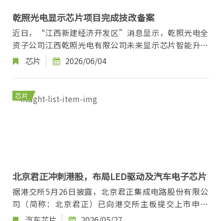
乾照光电显示芯片项目完成技改备案
近日，“江西新建经济开发区”消息显示，乾照光电全
资子公司江西乾照光电有限公司未来显示芯片智能升级
项目完成技改备案。该项目以显示芯片产能扩充与...
芯片
2026/06/04
芯片
北京君正冲刺港股，布局LED驱动及汽车电子芯片
据港交所5月26日披露，北京君正集成电路股份有限公
司（简称：北京君正）已向港交所主板提交上市申请
书，国泰海通担任独家保荐人。该公司曾于2025年9...
汽车芯片
2026/05/27