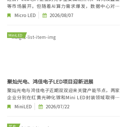
等市场展开。但随着AI算力需求爆发，数据中心对高
速、低功耗互连技术提出更高要求，Micro LED逐步...
Micro LED
2026/08/07
MiniLED
聚灿光电、鸿佳电子LED项目迎新进展
聚灿光电与鸿佳电子近期双双迎来关键产能节点，两家
企业分别在红黄光砷化镓和Mini LED封装领域取得重
要突破。 聚灿光电：红黄光砷化镓项目一...
MiniLED
2026/07/22
芯片