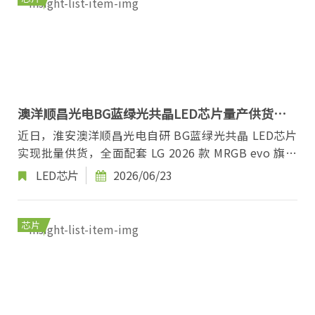
澳洋顺昌光电BG蓝绿光共晶LED芯片量产供货国
际头部显示品牌
近日，淮安澳洋顺昌光电自研 BG蓝绿光共晶 LED芯片
实现批量供货，全面配套 LG 2026 款 MRGB evo 旗舰
电视。依托这款芯片独特光学优势，该系列电视成...
LED芯片
2026/06/23
芯片