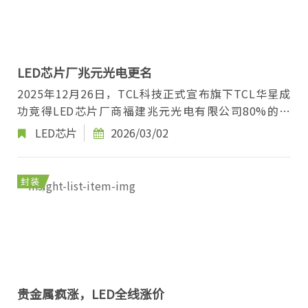
LED芯片厂兆元光电更名
2025年12月26日，TCL科技正式宣布旗下TCL华星成
功竞得LED芯片厂商福建兆元光电有限公司80%的股
权，最终交易价格为4.9亿元。昨日（3/1），该收购项
LED芯片
2026/03/02
目...
封装
贵金属疯涨，LED全线涨价