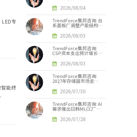
张，英伟达评估下调
Rubin Ultra HBM配置
2026/08/04
TrendForce集邦咨询: 台
LED专
系面板厂调整产能结构，
2028年将重塑电视、显
示器、笔记本电脑三大面
2026/08/03
板供需版图
TrendForce集邦咨询:
CSP资本支出预计增长
90%，2026年AI服务器
出货量增幅上调至近31%
2026/08/03
TrendForce集邦咨询:
2027年存储器市场走势
分化，DRAM供给持续紧
R智能终
缺、NAND Flash转趋宽
2026/07/30
.
松
TrendForce集邦咨询: AI
需求催出日韩MLCC厂单
月出货新高，消费级订单
外溢效应显现
2026/07/28