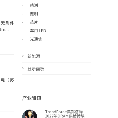
感测
照明
芯片
日无条件
...
车用 LED
光通信
新能源
显示面板
光电（苏
产业资讯
TrendForce集邦咨询:
2027年DRAM供给持续紧