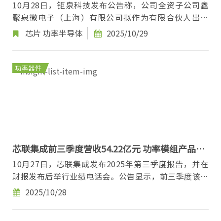
业基金 投向芯片、集成电路等领域
10月28日，钜泉科技发布公告称，公司全资子公司鑫
聚泉微电子（上海）有限公司拟作为有限合伙人出资
1.5亿元参与设立产业基金，占首次认缴出资总额的
芯片
功率半导体
2025/10/29
99....
功率器件
芯联集成前三季度营收54.22亿元 功率模组产品供
不应求
10月27日，芯联集成发布2025年第三季度报告，并在
财报发布后举行业绩电话会。公告显示，前三季度该公
司实现营业收入54.22亿元，同比增长19.23%；归属...
2025/10/28