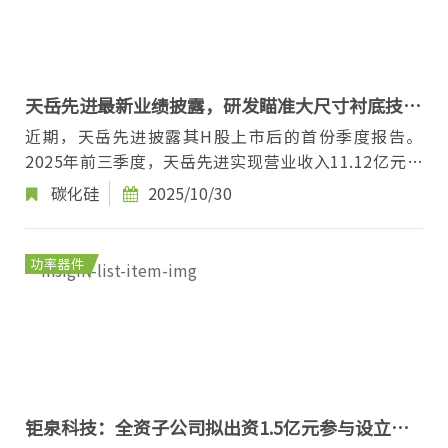
天岳先进最新业绩披露，研发瞄准大尺寸衬底技术
和新应用
近期，天岳先进披露其H股上市后的首份季度报告。
2025年前三季度，天岳先进实现营业收入11.12亿元，
同比下降13.21%；归母净利润111.99万元，同比下降
碳化硅
2025/10/30
99...
功率器件
钜泉科技：全资子公司拟出资1.5亿元参与设立产