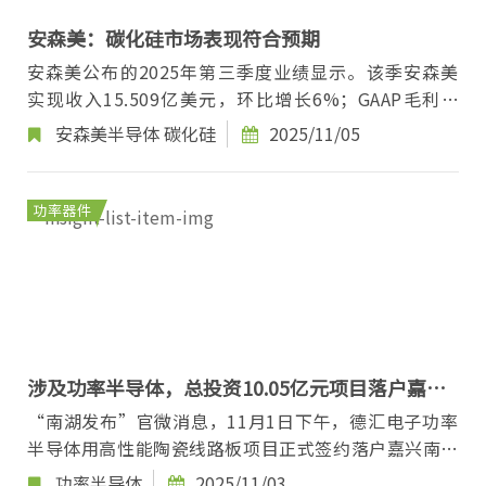
安森美：碳化硅市场表现符合预期
安森美公布的2025年第三季度业绩显示。该季安森美
实现收入15.509亿美元，环比增长6%；GAAP毛利率
为17.0%。 按业务划分，安森美电源方案部（PSG）
安森美半导体
碳化硅
2025/11/05
营...
功率器件
涉及功率半导体，总投资10.05亿元项目落户嘉兴
南湖
“南湖发布”官微消息，11月1日下午，德汇电子功率
半导体用高性能陶瓷线路板项目正式签约落户嘉兴南湖
高新区。 德汇电子功率半导体用高性能陶瓷线路板...
功率半导体
2025/11/03