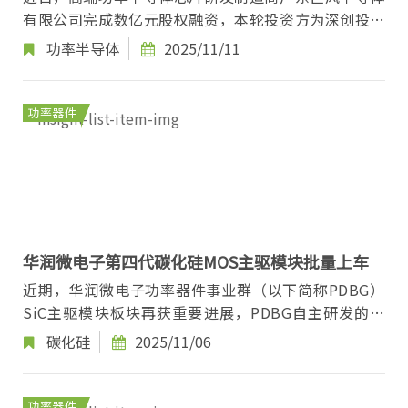
有限公司完成数亿元股权融资，本轮投资方为深创投、
深重投、南山战新投、泽奕资本。 资料显示，巨...
功率半导体
2025/11/11
功率器件
华润微电子第四代碳化硅MOS主驱模块批量上车
近期，华润微电子功率器件事业群（以下简称PDBG）
SiC主驱模块板块再获重要进展，PDBG自主研发的第
四代SiC MOS主驱模块成功导入某头部车企并实现批量
碳化硅
2025/11/06
上...
功率器件