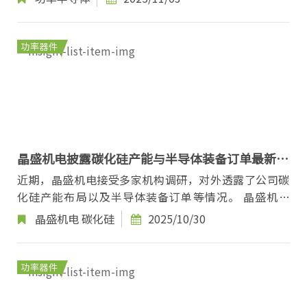
功率器件
晶盛机电披露碳化硅产能与半导体装备订单最新进
展
近期，晶盛机电接受多家机构调研，对外透露了公司碳
化硅产能布局以及半导体装备订单等情况。 晶盛机电
指出，公司积极布局碳化硅产能，在上虞布局年产...
晶盛机电
碳化硅
2025/10/30
功率器件