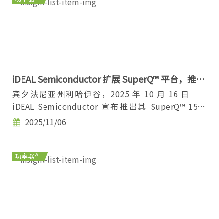
iDEAL Semiconductor 扩展 SuperQ™ 平台，推出
业界领先的 150V MOSFET，实现创纪录低电阻
宾夕法尼亚州利哈伊谷，2025 年 10 月 16 日 ——
iDEAL Semiconductor 宣布推出其 SuperQ™ 150V
MOSFET 系列，该系列现已量产，并提供多种业界标
2025/11/06
准...
功率器件