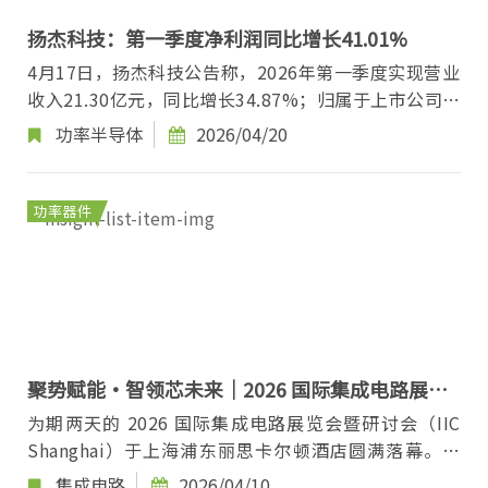
扬杰科技：第一季度净利润同比增长41.01%
4月17日，扬杰科技公告称，2026年第一季度实现营业
收入21.30亿元，同比增长34.87%；归属于上市公司股
东的净利润为3.85亿元，同比增长41.01%。业绩变
功率半导体
2026/04/20
动...
功率器件
聚势赋能・智领芯未来｜2026 国际集成电路展览
会暨研讨会（IIC Shanghai）圆满闭幕
为期两天的 2026 国际集成电路展览会暨研讨会（IIC
Shanghai）于上海浦东丽思卡尔顿酒店圆满落幕。本
届大会以技术赋能产业，生态链接价值为核心定位，...
集成电路
2026/04/10