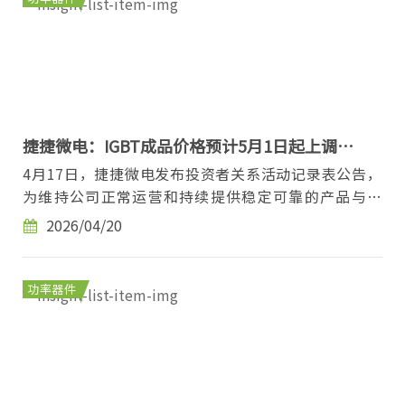
捷捷微电：IGBT成品价格预计5月1日起上调
10%-20%
4月17日，捷捷微电发布投资者关系活动记录表公告，
为维持公司正常运营和持续提供稳定可靠的产品与服
务，经公司审慎评估，对公司主要产品进行了调价。...
2026/04/20
功率器件