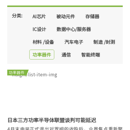
分类:
AI芯片
被动元件
存储器
IC设计
数据中心/服务器
材料 /设备
汽车电子
制造 /封测
功率器件
通信
智能终端
功率器件
日本三方功率半导体联盟谈判可能延迟
4月末电装正式退出对罗姆的收购后，业界焦点重新聚