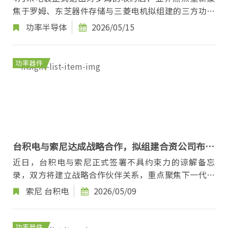
焦于罗姆、东芝器件存储与三菱电机拟组建的三方功率
半导体联盟。据Nikkei xTECH援引罗姆社长东真司...
功率半导体
2026/05/15
功率器件
台积电与索尼达成战略合作，拟组建合资公司布局
下一代图像传感器
近日，台积电与索尼正式签署不具约束力的谅解备忘
录，双方将建立战略合作伙伴关系，重点聚焦下一代图
像传感器的研发与制造，同时计划组建合资公司，进...
索尼
台积电
2026/05/09
功率器件