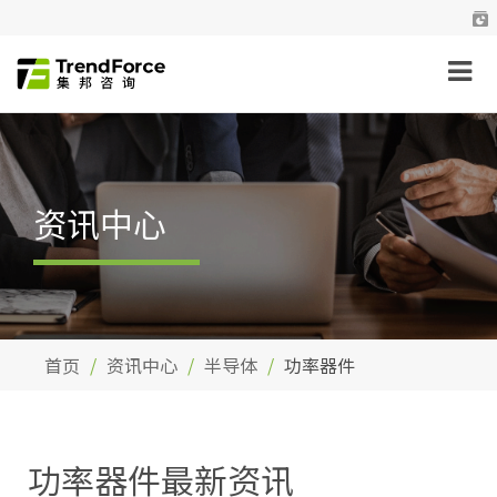
资讯中心
首页
资讯中心
半导体
功率器件
功率器件最新资讯