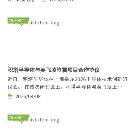
功率器件
积塔半导体与英飞凌签署项目合作协议
近日，积塔半导体在上海举办2026半导体技术创新研
讨会。 在该次研讨会上，积塔半导体与英飞凌正式签
署项目合作协议，双方将围绕嵌入式非易失存储等...
2026/04/08
功率器件