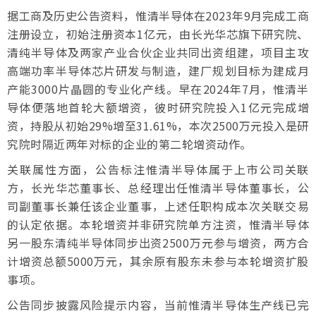
据工商及历史公告资料，惟清半导体在2023年9月完成工商
注册设立，初始注册资本1亿元，由长光华芯旗下研究院、
清纯半导体及两家产业合伙企业共同出资组建，项目主攻
高端功率半导体芯片研发与制造，建厂规划目标为建成月
产能3000片晶圆的专业化产线。早在2024年7月，惟清半
导体便落地首轮大额增资，彼时研究院投入1亿元完成增
资，持股从初始29%增至31.61%，本次2500万元投入是研
究院时隔近两年对标的企业的第二轮增资动作。
关联属性方面，公告标注惟清半导体属于上市公司关联
方，长光华芯董事长、总经理出任惟清半导体董事长，公
司副董事长兼任该企业董事，上述任职构成本次关联交易
的认定依据。本轮增资并非研究院单方注资，惟清半导体
另一股东清纯半导体同步出资2500万元参与增资，两方合
计增资总额5000万元，其余原有股东未参与本轮增资扩股
事项。
公告同步披露风险提示内容，当前惟清半导体生产线已完