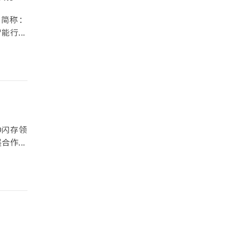
下简称：
行...
D闪存领
作...