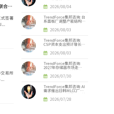
张，英伟达评估下调
厂联合研
Rubin Ultra HBM配置
2026/08/04
TrendForce集邦咨询: 台
正式签署
系面板厂调整产能结构，
..
2028年将重塑电视、显
示器、笔记本电脑三大面
2026/08/03
板供需版图
TrendForce集邦咨询:
CSP资本支出预计增长
90%，2026年AI服务器
出货量增幅上调至近31%
2026/08/03
TrendForce集邦咨询:
2027年存储器市场走势
分化，DRAM供给持续紧
券交易所
缺、NAND Flash转趋宽
2026/07/30
..
松
TrendForce集邦咨询: AI
需求催出日韩MLCC厂单
月出货新高，消费级订单
外溢效应显现
2026/07/28