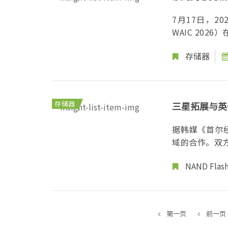
存储新品
7月17日，
WAIC 20
存储器
存储器
三星拓展与英
据韩媒《首尔经
域的合作。双方
NAND Flas
第一页
前一页