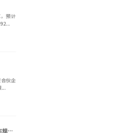
算，预计
...
资合伙企
..
车规级