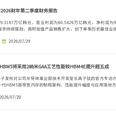
布2026财年第二季度财务报告
.3187万亿韩元，营业利润为60.5426万亿韩元，净利润为93.
I需求持续强劲，高附加值产品销售扩大，创下单季历史最佳业绩.
2026/07/29
BM5将采用2纳米GAA工艺性能较HBM4E提升超五成
星电子发布对公司半导体事业部技术开发室长具子铉的官方专访
代HBM5高带宽内存的制程架构、性能提升幅度与应用落地方..
2026/07/28