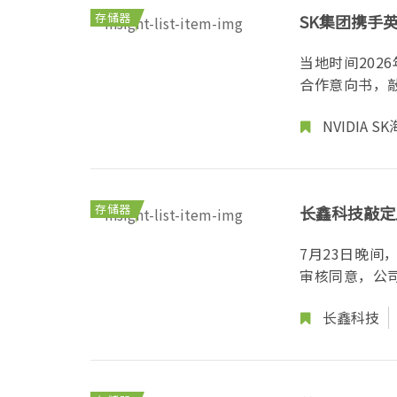
存储器
SK集团携手英
发HBM存储
当地时间202
合作意向书，敲
NVIDIA
SK
存储器
长鑫科技敲定
7月23日晚
审核同意，公司
长鑫科技