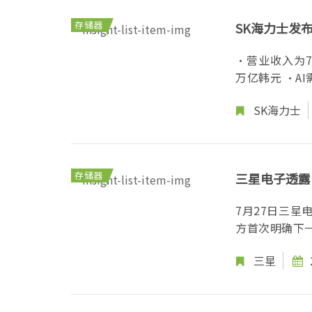
存储器
SK海力士发
·营业收入为79
万亿韩元 ·A
SK海力士
存储器
三星电子透露H
7月27日三
方首次明确下一
三星