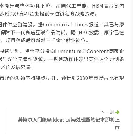
率提升与整体功耗下降，晶圆代工产能、HBM高带宽内
步成为头部AI企业提前卡位锁定的战略资源。
应链建设。据Commercial Times报道，其已与康
，保障下一代高速互联产品供货。据CNBC披露，康宁已在
地，项目落成后可新增三千余个就业岗位。
投资计划，资金平分投向Lumentum与Coherent两家企
器与光学元器件货源。一系列动作体现出英伟达全力储备
技术的发展思路。
光模块市场的渗透率将稳步提升，预计到2030年市场占比有望
下一则
英特尔入门级Wildcat Lake处理器笔记本即将上
市