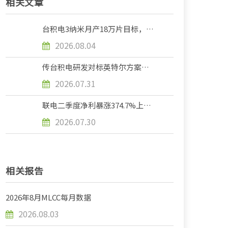
相关文章
台积电3纳米月产18万片目标，预
计提前至第四季初达标
2026.08.04
传台积电研发对标英特尔方案的先
进封装技术
2026.07.31
联电二季度净利暴涨374.7%上调
全年资本开支加码12英寸成熟制
2026.07.30
程扩产
相关报告
2026年8月MLCC每月数据
2026.08.03