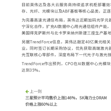
目前英伟达及各大云服务商持续追求机柜部署效
存、光纤、光模块以及ABF基板等核心品类，正逐
为完善高速光通信布局，英伟达近期加码光学元器件供
宁深化合作，扩充AI数据中心用光通信组件产能
美国得克萨斯州与北卡罗来纳州新建三座生产基
另据TrendForce信息，英伟达敲定40亿美元相关
业，同时签订长期采购协议，优先获取高端激光
光互联核心零部件，深度布局下一代光子与激光
TrendForce作出预判，CPO在AI数据中心
达到35%。
上一则
三星预计平均售价上涨146%，SK海力士DRAM
价格上涨60%以上