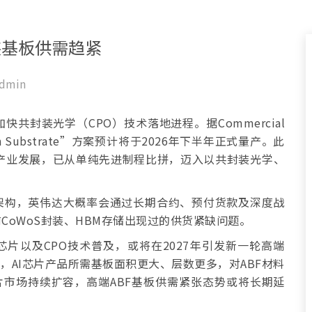
装基板供需趋紧
dmin
共封装光学（CPO）技术落地进程。据Commercial
 Substrate”方案预计将于2026年下半年正式量产。此
芯片产业发展，已从单纯先进制程比拼，迈入以共封装光学、
流架构，英伟达大概率会通过长期合约、预付货款及深度战
oWoS封装、HBM存储出现过的供货紧缺问题。
、专用芯片以及CPO技术普及，或将在2027年引发新一轮高端
板，AI芯片产品所需基板面积更大、层数更多，对ABF材料
芯片市场持续扩容，高端ABF基板供需紧张态势或将长期延