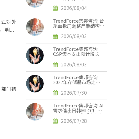
张，英伟达评估下调
Rubin Ultra HBM配置
2026/08/04
TrendForce集邦咨询: 台
，正式对外
系面板厂调整产能结构，
明...
2028年将重塑电视、显
示器、笔记本电脑三大面
2026/08/03
板供需版图
TrendForce集邦咨询:
CSP资本支出预计增长
90%，2026年AI服务器
出货量增幅上调至近31%
2026/08/03
TrendForce集邦咨询:
2027年存储器市场走势
分化，DRAM供给持续紧
务部门初
缺、NAND Flash转趋宽
2026/07/30
松
TrendForce集邦咨询: AI
需求催出日韩MLCC厂单
月出货新高，消费级订单
外溢效应显现
2026/07/28