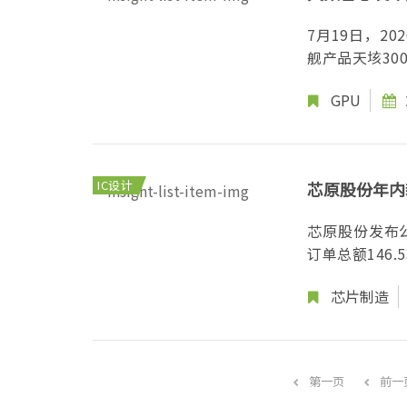
7月19日，2
舰产品天垓30
GPU
IC设计
芯原股份年内
芯原股份发布公
订单总额146
芯片制造
第一页
前一