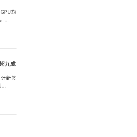
GPU旗
..
比超九成
累计新签
..