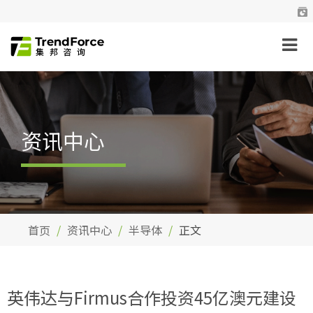
资讯中心
首页
资讯中心
半导体
正文
英伟达与Firmus合作投资45亿澳元建设