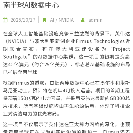
南半球AI数据中心
2025/10/17
AI
/
NVIDIA
admin
在全球人工智能基础设施竞争日益激烈的背景下，英伟达
（NVIDIA）与澳大利亚新创企业Firmus Technologies近
期联合宣布，将在澳大利亚建设名为“Project
Southgate”的AI数据中心集群。这一项目的初期投资高
达45亿澳元（约合29亿美元），标志着AI基础设施的布局
已扩展至南半球。
根据Firmus的透露，首批两座数据中心已在墨尔本和塔斯
马尼亚动工，预计将在明年4月投入运营。项目的首期工程
将部署150兆瓦的电力容量，并采用英伟达最新的GB300芯
片技术，所有基础设施均由再生能源供电，体现了科技企
业对清洁电力的优先布局。
这一项目不仅展示了英伟达在亚太算力网络的深化，也预
示着南半球正在成为AI基础设施的新热土。Firmus还表