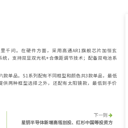
阿里千问。在硬件方面，采用高通AR1旗舰芯片加恒玄
S双系统，支持双显双光机+合像距调节技术；配备双电池系
共六款单品。S1系列配有不同框型和颜色共3款单品，最低
除提供两种框型选择之外，还配有太阳镜款，最低到手价
下一则
星钥半导体新增高瓴创投、红杉中国等投资方