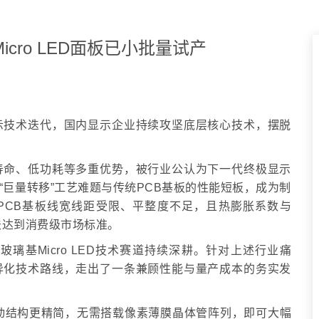
cro LED面板已小批量试产
极显示技术迭代，国内显示企业持续攻坚底层核心技术，摆脱
、长寿命、低功耗等多重优势，被行业公认为下一代终极显示
“巨量转移”工艺难题与传统PCB基板的性能短板，成为制
传统PCB基板线宽线距受限、平整度不足，且热膨胀系数与
法达到消费级市场标准。
璃基Micro LED技术赛道持续深耕。针对上述行业痛
差异化技术路线，走出了一条兼顾性能与量产成本的务实发
动结构更精简，无需搭载像素薄膜晶体管阵列，即可大幅