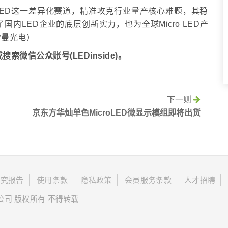
 LED这一差异化赛道，精准攻克行业量产核心难题，其稳
内LED企业的底层创新实力，也为全球Micro LED产
雷曼光电）
)或搜索微信公众账号(LEDinside)。
下一则
京东方华灿单色MicroLED微显示模组即将出货
研究报告
使用条款
隐私政策
会员服务条款
人才招聘
限公司 版权所有 不得转载