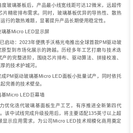
度玻璃基板后，产品最小线宽线距可达12微米，远超传
ED芯片精密排布需求。同时，玻璃基板优异的导热性、散热
率运行的散热难题，显著提升产品长期使用稳定性。
局早已启动：2023年便携手沃格光电推出全球首款PM驱动玻
实验室原型到市场化展示的跨越。历经多年工艺打磨与技术迭
试产的完整进阶，围绕芯片排布、驱动算法、拼接校准、
深厚的技术护城河。
PM驱动玻璃基Micro LED面板小批量试产，同时依托
建起完善的技术壁垒。
力优化迭代玻璃基面板生产工艺，有序推进全新第四代
落地。该中试线完成升级投用后，将主要适配135英寸以上超
示应用需求，为公司Micro LED技术规模化商用奠定