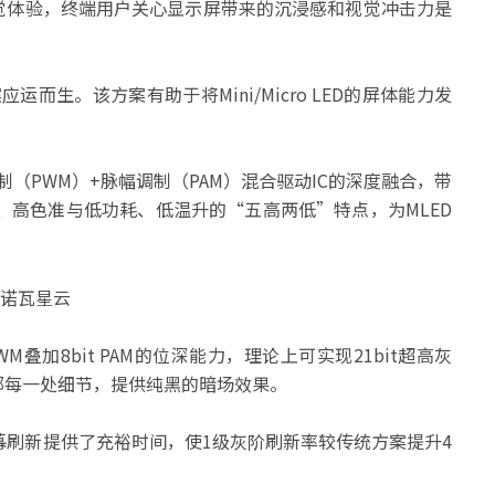
视觉体验，终端用户关心显示屏带来的沉浸感和视觉冲击力是
应运而生。该方案有助于将Mini/Micro LED的屏体能力发
调制（PWM）+脉幅调制（PAM）混合驱动IC的深度融合，带
、高色准与低功耗、低温升的“五高两低”特点，为MLED
PWM叠加8bit PAM的位深能力，理论上可实现21bit超高灰
现暗部每一处细节，提供纯黑的暗场效果。
幕刷新提供了充裕时间，使1级灰阶刷新率较传统方案提升4