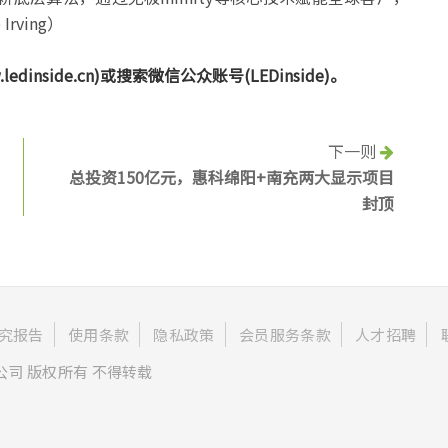
rving）
nside.cn)或搜索微信公众账号(LEDinside)。
下一则
总投资150亿元，惠科绵阳+南充两大显示项目
封顶
究报告
使用条款
隐私政策
会员服务条款
人才招聘
公司 版权所有 不得转载