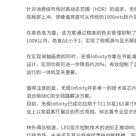
针对消费级市场对高动态范围（HDR）的追求，无
现局部上冲，使峰值亮度可从传统的1000nits跃升至1
在高色准方面，该方案通过精准的色彩管理抑制了
100K以内，色准ΔE小于2，实现了视频源与显示
在实现卓越画质的同时，无极Infinity方案在
设计，实测功耗可进一步降低约20%，有效控制
运行的一体机至关重要。
值得注意的是，无极Infinity并非单一的技术
混合驱动IC的全链路解决方案。
目前，无极Infinity已成功应用于TCL华星163英寸M
会上以家庭客厅展区的形式亮相，标志着专业显示
林先萌总结道，LED显示控制技术的进阶正推动M
亿级市场。未来诺瓦星云将继续秉持创新精神，深耕底