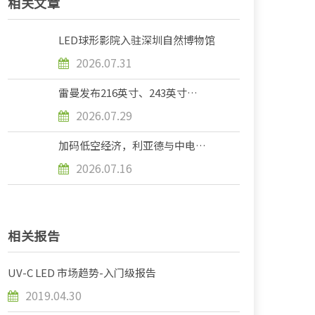
相关文章
LED球形影院入驻深圳自然博物馆
2026.07.31
雷曼发布216英寸、243英寸
MicroLED巨幕，家庭显示迈入
2026.07.29
“整面墙”时代
加码低空经济，利亚德与中电科二
十七所达成合作
2026.07.16
相关报告
UV-C LED 市场趋势-入门级报告
2019.04.30