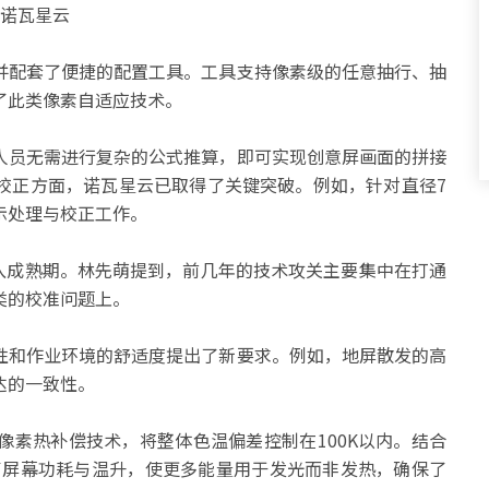
并配套了便捷的配置工具。工具支持像素级的任意抽行、抽
了此类像素自适应技术。
人员无需进行复杂的公式推算，即可实现创意屏画面的拼接
校正方面，诺瓦星云已取得了关键突破。例如，针对直径7
示处理与校正工作。
进入成熟期。林先萌提到，前几年的技术攻关主要集中在打通
类的校准问题上。
性和作业环境的舒适度提出了新要求。例如，地屏散发的高
达的一致性。
像素热补偿技术，将整体色温偏差控制在100K以内。结合
有效降低了屏幕功耗与温升，使更多能量用于发光而非发热，确保了