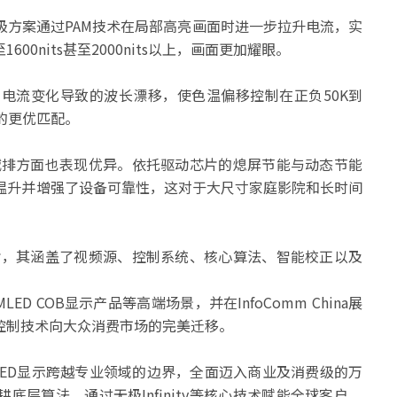
极方案通过PAM技术在局部高亮画面时进一步拉升电流，实
600nits甚至2000nits以上，画面更加耀眼。
电流变化导致的波长漂移，使色温偏移控制在正负50K到
屏的更优匹配。
节能减排方面也表现优异。依托驱动芯片的熄屏节能与动态节能
了温升并增强了设备可靠性，这对于大尺寸家庭影院和长时间
或芯片，其涵盖了视频源、控制系统、核心算法、智能校正以及
LED COB显示产品等高端场景，并在InfoComm China展
控制技术向大众消费市场的完美迁移。
LED显示跨越专业领域的边界，全面迈入商业及消费级的万
层算法，通过无极Infinity等核心技术赋能全球客户，