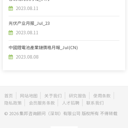
2023.08.11
光伏产业月报_Jul_23
2023.08.11
中國鋰電池產業鏈價格月報_Jul(CN)
2023.08.08
首页
网站地图
关于我们
研究报告
使用条款
隐私政策
会员服务条款
人才招聘
联系我们
© 2026 集邦咨询顾问（深圳）有限公司 版权所有 不得转载