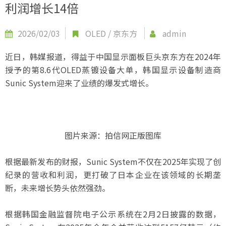
利润增长14倍
2026/02/03
OLED
/
京东方
admin
近日，韩媒报道，得益于中国显示面板巨头京东方在2024年
授予的第8.6代OLED蒸镀设备大单，韩国显示设备制造商
Sunic System迎来了业绩的爆发式增长。
图片来源：拍信网正版图库
根据最新发布的财报，Sunic System不仅在2025年实现了创
纪录的营收和利润，更打破了日本企业在该领域的长期垄
断，未来增长势头依然强劲。
根据韩国金融监督院电子公示系统在2月2日披露的数据，