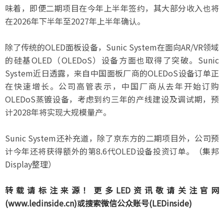
味着，即便二期项目在今年上半年签约，其大部分收入也将
在2026年下半年至2027年上半年确认。
除了传统的OLED面板设备，Sunic System在面向AR/VR领域
的硅基OLED（OLEDoS）设备方面也取得了突破。Sunic
System近日透露，来自中国面板厂商的OLEDoS设备订单正
在快速增长。公司高管表示，中国厂商从去年开始订购
OLEDoS蒸镀设备，考虑到约三年的产线建设及调试期，预
计2028年将实现大规模量产。
Sunic System还补充道，除了京东方的二期项目外，公司预
计今年还将获得额外的第8.6代OLED设备投资订单。（集邦
Display整理）
转载请标注来源！更多LED资讯敬请关注官网
(www.ledinside.cn)或搜索微信公众账号(LEDinside)