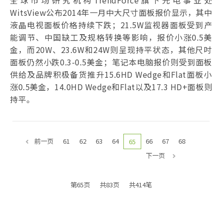
WitsView公布2014年一月中大尺寸面板报价显示，其中
液晶电视面板价格持续下跌；21.5W监视器面板受到产
能调节、中国缺工及规格转换等影响，报价小涨0.5美
金，而20W、23.6W和24W则呈现持平状态，其他尺吋
面板仍然小跌0.3-0.5美金；笔记本电脑报价则受到面板
供给及品牌积极备货推升15.6HD Wedge和Flat面板小
涨0.5美金，14.0HD Wedge和Flat以及17.3 HD+面板则
持平。
前一页
61
62
63
64
66
67
68
65
下一页
第65页
共83页
共414笔