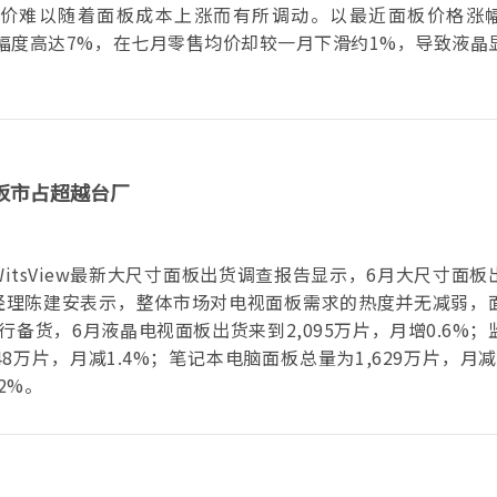
售价难以随着面板成本上涨而有所调动。以最近面板价格涨
涨幅度高达7%，在七月零售均价却较一月下滑约1%，导致液晶
视面板市占超越台厂
处WitsView最新大尺寸面板出货调查报告显示，6月大尺寸面
资深研究经理陈建安表示，整体市场对电视面板需求的热度并无减弱
备货，6月液晶电视面板出货来到2,095万片，月增0.6%；
8万片，月减1.4%；笔记本电脑面板总量为1,629万片，月减
2%。