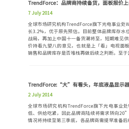
TrendForce：品牌商持续备货，面板报价
7 July 2014
全球市场研究机构TrendForce旗下光电事业处W
长3.2%，优于原先预估。目前整体品牌库存
战局，再加上中国十一备货潮将至，短期难见供过
价持看九望八的意见，也就是上「看」电视面
销售和品牌库存是否堆栈再做后续之判断。至于
TrendForce:“大”有看头，年底液晶显
2 July 2014
全球市场研究机构TrendForce旗下光电事业处
低、供给吃紧，因此品牌商陆续将需求转向20”W
情况将持续至第三季底，各品牌商需提早准备后