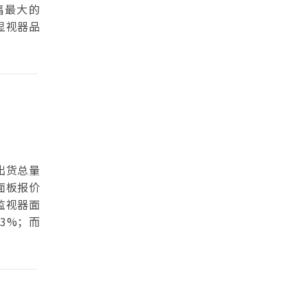
幅最大的
显视器品
板出货总量
，面板报价
监视器面
3%；而