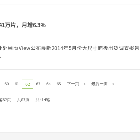
941万片，月增6.3%
业处WitsView公布最新2014年5月份大尺寸面板出货调查报
。
60
61
63
64
65
下一页
最后一页
62
第62页
共83页
共414笔