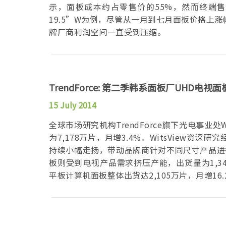
示，面板成本约占零售价的55%，然而终端
19.5”W为例，尽管从一月到七月面板价格上
牌厂商利润空间一直受到压缩。
TrendForce: 第二季韩系面板厂UHD电
15 July 2014
全球市场研究机构TrendForce旗下光电事业
为7,178万片，月增3.4%。WitsView
持续小幅走扬，带动品牌商针对不同尺寸产品进行
板则受到电视产品需求挤压产能，出货量为1,34
平板计算机面板整体出货达2,105万片，月增16.