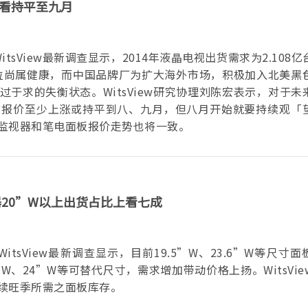
上看持平至九月
itsView最新调查显示，2014年液晶电视出货需求为2.108
水位尚属健康，而中国品牌厂为扩大海外市场，积极加入北美黑
于求的失衡状态。WitsView研究协理刘陈宏表示，对于未
板报价至少上涨或持平到八、九月，但八月开始就要持续观「
监视器和笔电面板报价走势也将一致。
示器20”W以上出货占比上看七成
WitsView最新调查显示，目前19.5”W、23.6”W等尺寸
、24”W等可替代尺寸，需求增加带动价格上扬。WitsVie
续旺季所需之面板库存。