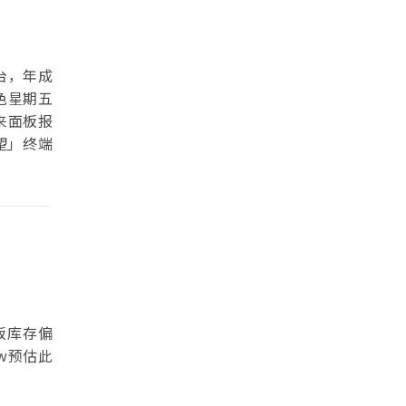
亿台，年成
色星期五
来面板报
望」终端
面板库存偏
w预估此