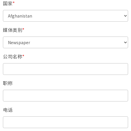
国家
*
媒体类别
*
公司名称
*
职称
电话