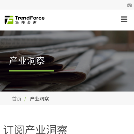
产业洞察
首页
产业洞察
订阅产业洞察