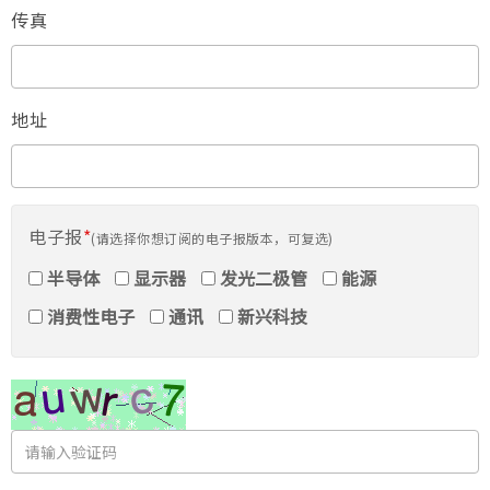
传真
地址
电子报
*
(请选择你想订阅的电子报版本，可复选)
半导体
显示器
发光二极管
能源
消费性电子
通讯
新兴科技