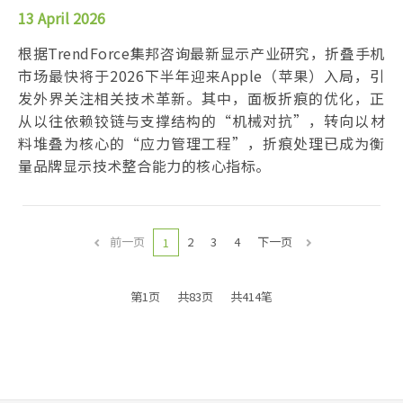
13 April 2026
根据TrendForce集邦咨询最新显示产业研究，折叠手机
市场最快将于2026下半年迎来Apple（苹果）入局，引
发外界关注相关技术革新。其中，面板折痕的优化，正
从以往依赖铰链与支撑结构的“机械对抗”，转向以材
料堆叠为核心的“应力管理工程”，折痕处理已成为衡
量品牌显示技术整合能力的核心指标。
前一页
2
3
4
下一页
1
第1页
共83页
共414笔