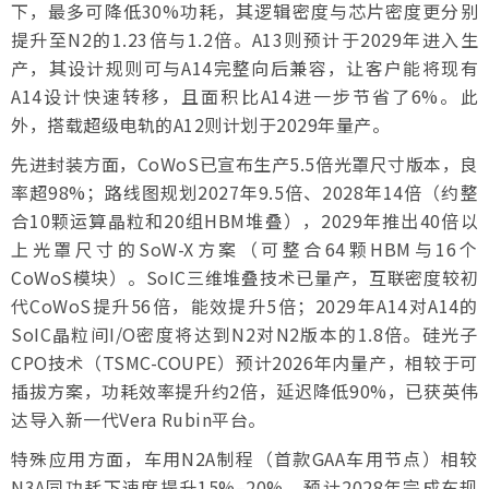
下，最多可降低30%功耗，其逻辑密度与芯片密度更分别
提升至N2的1.23倍与1.2倍。A13则预计于2029年进入生
产，其设计规则可与A14完整向后兼容，让客户能将现有
A14设计快速转移，且面积比A14进一步节省了6%。此
外，搭载超级电轨的A12则计划于2029年量产。
先进封装方面，CoWoS已宣布生产5.5倍光罩尺寸版本，良
率超98%；路线图规划2027年9.5倍、2028年14倍（约整
合10颗运算晶粒和20组HBM堆叠），2029年推出40倍以
上光罩尺寸的SoW-X方案（可整合64颗HBM与16个
CoWoS模块）。SoIC三维堆叠技术已量产，互联密度较初
代CoWoS提升56倍，能效提升5倍；2029年A14对A14的
SoIC晶粒间I/O密度将达到N2对N2版本的1.8倍。硅光子
CPO技术（TSMC-COUPE）预计2026年内量产，相较于可
插拔方案，功耗效率提升约2倍，延迟降低90%，已获英伟
达导入新一代Vera Rubin平台。
特殊应用方面，车用N2A制程（首款GAA车用节点）相较
N3A同功耗下速度提升15%–20%，预计2028年完成车规