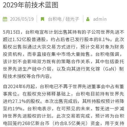
2029年前技术蓝图
2026/05/19
台积电
/
硅光子
admin
5月15日，台积电宣布计划出售其持有的子公司世界先进不
超过1.52亿股普通股，约占后者已发行股本的8.1%。此次
股权出售拟通过大宗交易方式进行，预计交易对象为财务
投资机构，而非直接在集中市场大量抛售。台积电强调，
该计划不会影响双方既有的策略合作关系，其中包括委托
世界先进生产硅中介层，以及向其进行氮化镓（GaN）制
程技术授权等合作内容。
自2024年6月起，台积电已不再于世界先进董事会中占有董
事席位。在股权充分稀释基础上，台积电目前持有世界先
进约27.1%的股权。本次出售完成后，其所持股权预计将降
至约19%。台积电表示，在可预见的未来，暂无进一步减
持世界先进股权的计划。此次交易若完成，预计将为台积
电回笼约268亿新台币（约合8.5亿美元）资金，用于支持