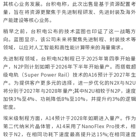
其核心业务发展。台积电称，此次出售是基于资源配置考
量，旨在将资源更聚焦于先进制程研发、先进封装及海外
产能建设等核心业务。
稍早之前，台积电公布的技术蓝图也印证了这一战略方
向。蓝图显示，该公司未来将聚焦先进制程、封装技术等
领域，以应对人工智能和高性能计算带来的海量需求。
先进制程领域，台积电N2制程已于2025年第四季开始量
产，N2P则计划如期于2026年下半年开始量产。而搭载超
级电轨（Super Power Rail）技术的A16预计于2027年生
产。为提供客户更多元的选择，进一步优化的N2X与N2U
将分别于2027年与2028年量产;其中N2U相较于N2P，速度
加快3%至4%、功耗降低8%至10%，并提升约3%的逻辑
密度。
埃米级制程方面，A14预计于2028年如期进入量产。作为
第二代纳米片晶体管，A14采用了NanoFlex Pro技术，相
较于N2，在相同功耗下速度最高提升达15%;在相同速度