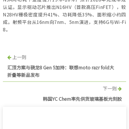
认证。显示驱动芯片推出N16HV（首款高压FinFET），较
N28HV栅极密度提升41%、功耗降低35%、面积缩小约四
成。射频平台从16nm向7nm、5nm演进，支持6G与Wi-Fi
8。
上一则
汇顶方案与骁龙8 Gen 5加持：联想moto razr fold大
折叠等新品发布
下一则
韩国YC Chem率先供货玻璃基板光刻胶