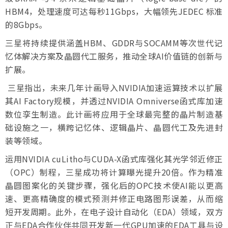
HBM4，处理速度可达每秒11Gbps，大幅领先JEDEC 标准
的8Gbps。
三星将持续提供涵盖HBM、GDDR与SOCAMM等次世代记
忆体解决方案及晶圆代工服务，推动全球AI价值链的创新与
扩展。
三星指出，未来几年计画导入NVIDIA加速运算技术以扩展
其AI Factory规模，并透过NVIDIA Omniverse函式库加速
数位孪生制造。此计画将应用于全球最完整的晶片制造基
础设施之一，横跨记忆体、逻辑晶片、晶圆代工及先进封
装等领域。
运用NVIDIA cuLitho与CUDA-X函式库强化其光学邻近修正
（OPC）制程，三星成功将计算曝光提升20倍。作为精准
晶圆图案化的关键步骤，强化后的OPC技术使AI能以更高
速、更高精确度的模式预测并修正电路图形误差，从而缩
短开发周期。此外，在电子设计自动化（EDA）领域，双方
正与EDA合作伙伴共同开发新一代GPU加速的EDA工具与设