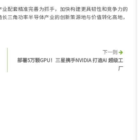
产业配套精准完善为抓手，加快构建更具韧性和竞争力的
造长三角功率半导体产业的创新策源地与价值转化高地，
下一则
部署5万颗GPU！三星携手NVIDIA 打造AI 超级工
厂