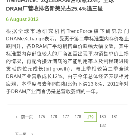
TrendForce：2Q12DRAM营收涨12%，全球
DRAM厂营收排名新美光占25.4%追三星
6 August 2012
根据全球市场研究机构TrendForce旗下研究部门
DRAMeXchange表示，受惠于第二季标准型内存价格止
跌回升，各DRAM厂平均销售单价跌幅大幅收敛，其中
标准型内存部位较大的厂商甚至出现平均销售单价上扬
的情况，再配合接近满载的产能利用率以及制程转进所
贡献的位元成长(bit growth)，与上季相较第二季全球
DRAM产业营收成长12%。由于今年总体经济表现相对
疲弱，本季度与去年同期相比仍下滑13.8%，2012年对
于DRAM产业而言仍是总营收萎缩的一年。
前一页
175
176
177
178
180
181
179
182
下一页