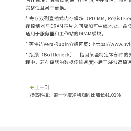
内存模块，具备厚度薄与可扩展性等特性，特别适
完整性且易于更换。
* 寄存双列直插式内存模块（RDIMM, Registered
存控制器与DRAM芯片之间增加可中继地址、命令信号
适用于服务器和工作站的DRAM模块。
* 英伟达Vera-Rubin介绍网页：https://www.nvidia.
* 瓶颈（Bottleneck）：指因某些特定零
程中，若存储器的数据传输速度滞后于GPU运算
上一则
扬杰科技：第一季度净利润同比增长41.01%