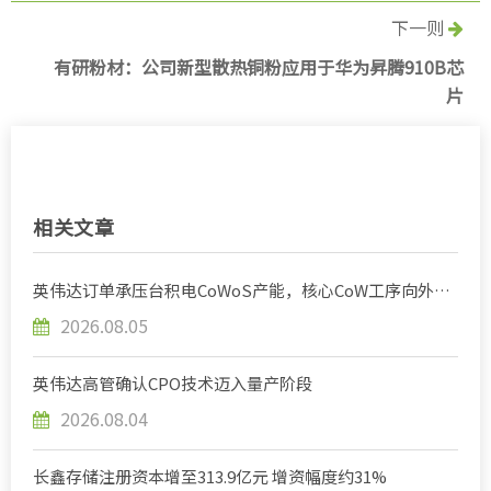
下一则
有研粉材：公司新型散热铜粉应用于华为昇腾910B芯
片
相关文章
英伟达订单承压台积电CoWoS产能，核心CoW工序向外封
测厂商分流
2026.08.05
英伟达高管确认CPO技术迈入量产阶段
2026.08.04
长鑫存储注册资本增至313.9亿元 增资幅度约31%