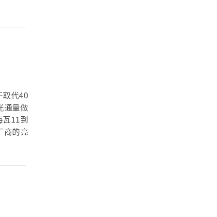
于取代40
光通量做
瓦11到
泡厂商的亮