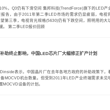
超过10%，Q3仍有下滑空间 集邦科技(TrendForce)旗下的LED
调查报告，由于2011年第二季LED市场的需求仍显疲弱，电视
展望第三季，电视背光规格(5630)仍有下跌空间，照明用的大
。 第二季LED报价回顾
短缺与补助终止影响，中国LED芯片厂大幅修正扩产计划
构LEDinside表示，中国晶片厂在去年各地方政府的补助政策下，
MOCVD机台数量。但受到2011年LED产业终端需求未见
置MOCVD设备的计划。