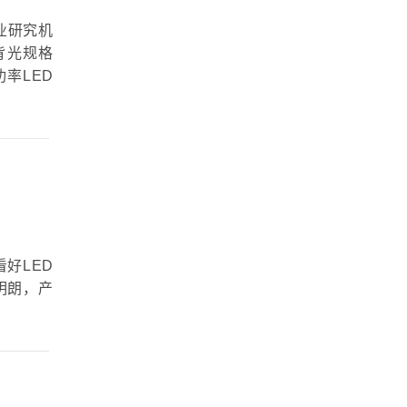
产业研究机
背光规格
功率LED
看好LED
明朗，产