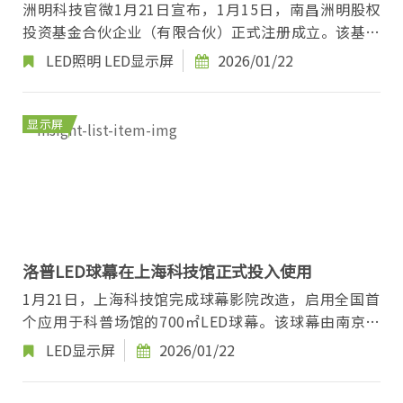
洲明科技官微1月21日宣布，1月15日，南昌洲明股权
投资基金合伙企业（有限合伙）正式注册成立。该基金
总出资额为1亿元人民币，由洲明科技、其全资子...
LED照明
LED显示屏
2026/01/22
显示屏
洛普LED球幕在上海科技馆正式投入使用
1月21日，上海科技馆完成球幕影院改造，启用全国首
个应用于科普场馆的700㎡LED球幕。该球幕由南京洛
普建设，直径23米，倾斜角30°，支持8K分辨率显示...
LED显示屏
2026/01/22