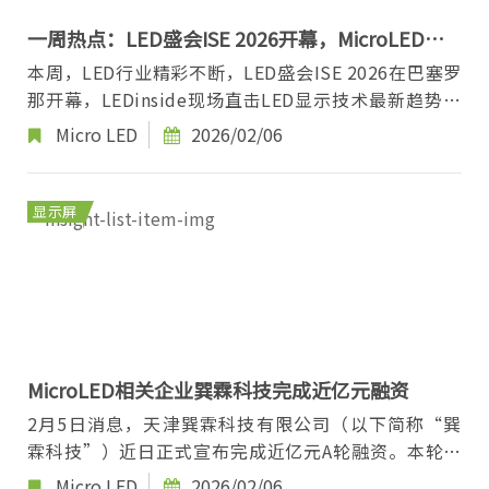
一周热点：LED盛会ISE 2026开幕，MicroLED迎
产学研新突破
本周，LED行业精彩不断，LED盛会ISE 2026在巴塞罗
那开幕，LEDinside现场直击LED显示技术最新趋势；
Micro LED迎产学研多方位发展，眼镜、手表、商显...
Micro LED
2026/02/06
显示屏
MicroLED相关企业巽霖科技完成近亿元融资
2月5日消息，天津巽霖科技有限公司（以下简称“巽
霖科技”）近日正式宣布完成近亿元A轮融资。本轮融
资由金雨茂物领投，海通开元、滨海产业基金及老股...
Micro LED
2026/02/06