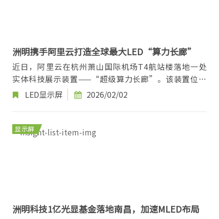
洲明携手阿里云打造全球最大LED“算力长廊”
近日，阿里云在杭州萧山国际机场T4航站楼落地一处
实体科技展示装置——“超级算力长廊”。该装置位于
航站楼核心通行区域，全长约88米，向往来旅客开
LED显示屏
2026/02/02
放。...
显示屏
洲明科技1亿光显基金落地南昌，加速MLED布局