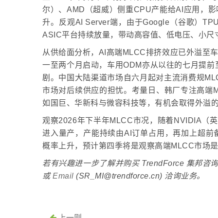
尔）、AMD（超威）侧重CPU产能给AI应用，
升。反观AI Server端，由于Google（谷歌）TP
ASIC平台持续放量，带动高容值、低电压、小尺
从供给面分析，AI高端MLCC排挤效应已外溢至
一至两个月启动，车用ODM亦从以往的七月提前
剧。中国大陆渠道市场自六月起对主流消费规MLC
市场对后续供应的担忧。考量日、韩厂专注高端MLC
如国巨、华新科与微容科技等，有机会取得外溢的
观察2026年下半年MLCC市况，随着NVIDIA（
进入量产，产能持续由AI订单占用，再加上超前
概率上升，预计第四季将是观察高端MLCC市场
若有兴趣进一步了解并购买 TrendForce 集
或
Email
(SR_MI@trendforce.cn) 洽询业务。
上一则