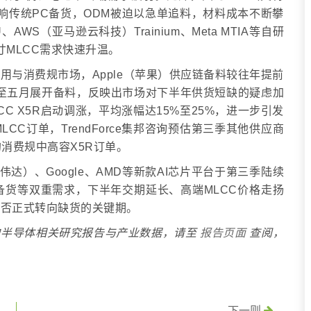
影响传统PC备货，ODM被迫以急单追料，材料成本不断攀
U、AWS（亚马逊云科技）Trainium、Meta MTIA等自研
寸MLCC需求快速升温。
车用与消费规市场，Apple（苹果）供应链备料较往年提前
至五月展开备料，反映出市场对下半年供货短缺的疑虑加
C X5R启动调涨，平均涨幅达15%至25%，进一步引发
C订单，TrendForce集邦咨询预估第三季其他供应商
消费规中高容X5R订单。
英伟达）、Google、AMD等新款AI芯片平台于第三季陆续
备货等双重需求，下半年交期延长、高端MLCC价格走扬
是否正式转向缺货的关键期。
邦咨询半导体相关研究报告与产业数据，请至
报告页面
查阅，
下一则