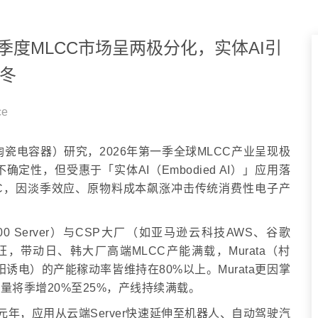
年第一季度MLCC市场呈两极分化，实体AI引
冬
ce
片式陶瓷电容器）研究，2026年第一季全球MLCC产业呈现极
性，但受惠于「实体AI（Embodied AI）」应用落
CC，因淡季效应、原物料成本飙涨冲击传统消费性电子产
300 Server）与CSP大厂（如亚马逊云科技AWS、谷歌
畅旺，带动日、韩大厂高端MLCC产能满载，Murata（村
（太阳诱电）的产能稼动率皆维持在80%以上。Murata更因掌
量将季增20%至25%，产线持续满载。
体AI元年，应用从云端Server快速延伸至机器人、自动驾驶汽