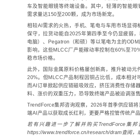
车及智能眼镜等终端设备。其中，轻薄的智能眼镜大量
需求量达150至200颗，成为市场新宠。
相较AI需求的火热，手机、笔电与车用市场显得
保守，拉货动能自2025年第四季至今仍显疲弱，
电脑）、Pegatron（和硕）等以笔电为主的O
影响，这些MLCC厂产能稼动率控制在60%至7
稳市场价格。
此外，国际金属原料价格屡创新高，推升被动元件
20%。但MLCC产品制程因铜占比低，成本相
而AI订单掀起供应链磁吸效应，挤压消费性存储
料、涨价的双重压力，恐导致终端产品被迫调涨
TrendForce集邦咨询观察，2026年首季供
端AI产品以获取成长红利，更要严格控管传统产
若有兴趣进一步了解并购买TrendForc
https://www.trendforce.cn/research/dram查