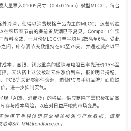
导入01005尺寸（0.4x0.2mm）微型MLCC，每台
格外冷清，使得以消费规格产品为主的MLCC厂运营转趋
以往农历春节前的提前备货潮已不复见。Compal（仁宝
DM厂备料收敛，一月份MLCC订单平均月减5%至6%。受此
0%之间，库存调节天数维持在60至75天，并通过减产以平
成本，含银、铜比重高的磁珠与电阻已率先涨价15%至
对可控，无法搭上这波被动元件涨价列车，报价明显持稳。
器、PCB等关键零部件资源，迫使PC与手机品牌厂面临缺
售价，进一步抑制买气。
应链将呈现「AI热、消费冷」的格局。供应商除了需积极布局高
品库存与成本风险，以应对日益严峻的市场变局。
e集邦咨询旗下半导体研究处相关报告与产业数据，请至
阅，或洽询SR_MI@trendforce.cn。