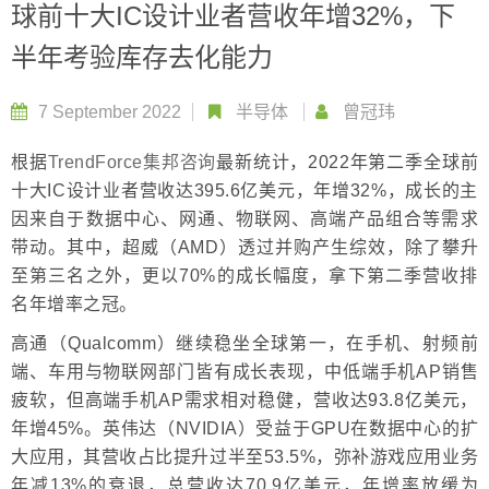
球前十大IC设计业者营收年增32%，下
半年考验库存去化能力
7 September 2022
半导体
曾冠玮
根据
TrendForce集邦咨询
最新统计，2022年第二季全球前
十大IC设计业者营收达395.6亿美元，年增32%，成长的主
因来自于数据中心、网通、物联网、高端产品组合等需求
带动。其中，超威（AMD）透过并购产生综效，除了攀升
至第三名之外，更以70%的成长幅度，拿下第二季营收排
名年增率之冠。
高通（Qualcomm）继续稳坐全球第一，在手机、射频前
端、车用与物联网部门皆有成长表现，中低端手机AP销售
疲软，但高端手机AP需求相对稳健，营收达93.8亿美元，
年增45%。英伟达（NVIDIA）受益于GPU在数据中心的扩
大应用，其营收占比提升过半至53.5%，弥补游戏应用业务
年减13%的衰退，总营收达70.9亿美元，年增率放缓为