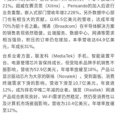
21%。超威在赛灵思（Xilinx）、Pensando的加入后进行
业务重整，嵌入式部门营收年增2,228%，另外数据中心部
门也有相当大的贡献，以65.5亿美元的营收，达成年增
70%为前十名之最。博通（Broadcom）在半导体解决方案
的销售表现依然稳健，云端服务、数据中心、网通等需求
相当强劲，积压的订单仍在增加，本季营收达64.9亿美
元，年成长31%。
台系业者方面，联发科（MediaTek）手机、智能装置平
台、电源管理芯片皆保持成长，但受陆系品牌手机销售不
振影响，营收为52.9亿美元，年增率放缓至18%。产品以
显示驱动芯片为大宗的联咏（Novatek），受到面板、消费
终端需求下滑的影响，营收下滑至10.7亿美元，年衰退
12%，成为排名中唯二年减的业者。瑞昱（Realtek）网通
产品组合表现良好，Wi-Fi需求仍然稳定，然仍受消费性以
及计算机市场疲弱影响，营收为10.4亿美元，年增率放缓
至12%。