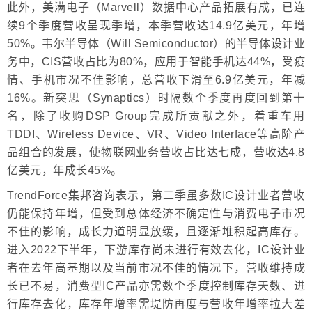
此外，美满电子（Marvell）数据中心产品拓展有成，已连
续9个季度营收呈现季增，本季营收达14.9亿美元，年增
50%。韦尔半导体（Will Semiconductor）的半导体设计业
务中，CIS营收占比为80%，应用于智能手机达44%，受疫
情、手机市况不佳影响，总营收下滑至6.9亿美元，年减
16%。新突思（Synaptics）时隔数个季度再度回到第十
名，除了收购DSP Group完成所贡献之外，着重车用
TDDI、Wireless Device、VR、Video Interface等高阶产
品组合的发展，使物联网业务营收占比达七成，营收达4.8
亿美元，年成长45%。
TrendForce集邦咨询表示，第二季虽多数IC设计业者营收
仍能保持年增，但受到总体经济不确定性与消费电子市况
不佳的影响，成长力道明显放缓，且逐渐堆积起高库存。
进入2022下半年，下游库存尚未进行有效去化，IC设计业
者在去年高基期以及当前市况不佳的情况下，营收维持成
长已不易，消费型IC产品亦需数个季度控制库存天数、进
行库存去化，库存年增率需堤防再度与营收年增率拉大差