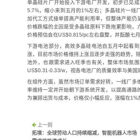
单晶硅片厂开始投入下游电厂开发，初步已见成
5.7%，缩小来到五月的1%左右；多晶硅片一
加代工方式接单提高产能利用率，但整体产能仍
价格跌幅的主因是受多晶硅原料下跌拖累影响，
价格预估会在US$0.815/pc左右盘整，并酝酿
下游电池部分，高效多晶硅电池自五月中起看到
涨，目前市场价格维持上涨且逐步走强的趋势，除
池外，也跟需求进入旺季也有关，整体市场氛围
US$0.31-0.33/w，视各电池厂的质量效率
在组件方面，虽然市场订单需求好转，一线厂多
率维持一定并开始朝下游系统开发，以提高通路
为兼顾出货与成本，价格仅小幅反应，涨幅在1%
上一则
拓墣：全球劳动人口持续缩减，智能机器人市场