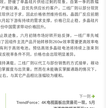
效，舒缓了单晶硅片供给过剩的现象，自第一季的跌幅
线厂产能较满，且优先供应长约客户，二线厂则以部分现货
呈现供过于求，因此价格依然维持低档，晶圆厂反应前期
六月起下游有持续的需求支撑，价格已见止稳，多晶硅片
七月份中国需求带动价格回升。
止跌迹象，六月初随市场好转开始反弹，一线厂率先喊
了因组件主流产品开始转移到260w效率需要更高效率电
有利于高效电池。预估高效多晶硅电池将持续上涨来到
与美国双反税率条件不同，价格也会出现明显差异。
维持满载，二线厂则以代工与部份销售的方式接单，稼动
的掌握度与出货量。然而在未能确实掌握通路的情况下，
左右，与其它产品相比涨幅较为缓和。
下一则
TrendForce：4K电视面板出货昙花一现，5月