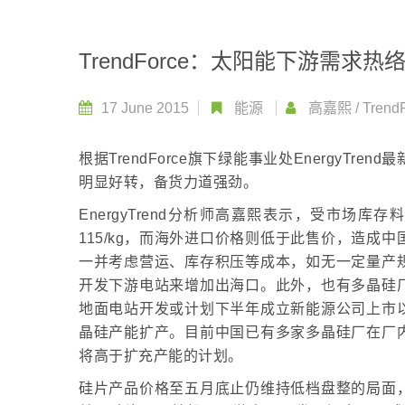
TrendForce：太阳能下游需
17 June 2015
能源
高嘉熙
/
Trend
根据TrendForce旗下绿能事业处EnergyT
明显好转，备货力道强劲。
EnergyTrend分析师高嘉熙表示，受市场库
115/kg，而海外进口价格则低于此售价，造
一并考虑营运、库存积压等成本，如无一定量产
开发下游电站来增加出海口。此外，也有多晶硅
地面电站开发或计划下半年成立新能源公司上市
晶硅产能扩产。目前中国已有多家多晶硅厂在厂
将高于扩充产能的计划。
硅片产品价格至五月底止仍维持低档盘整的局面