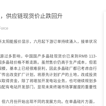
求热络，供应链现货价止跌回升
Force
rend最新太阳能报价显示，六月起下游订单持续涌入，接单状况
存料源过多影响，中国国产多晶硅现货价已来到RMB 113-
成中国多晶硅价格不断走跌。虽然售价仍高于生产成本，但若
规模，基本上已经很难获利，因此多晶硅厂都已考虑自行
厂传出改变扩厂计划，将原先计划扩产的土地，改成投资
以取得资金，除了将增加开发电站业务，也可继续规划多
内配有电站开发部门，显现未来终端市场掌握度的重要性
，但六月份开始出现不同的发展方向。在单晶硅片方面，