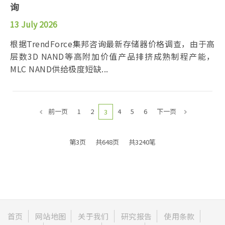
询
13 July 2026
根据TrendForce集邦咨询最新存储器价格调查，由于高
层数3D NAND等高附加价值产品排挤成熟制程产能，
MLC NAND供给极度短缺...
前一页
1
2
4
5
6
下一页
3
第3页
共648页
共3240笔
首页
网站地图
关于我们
研究报告
使用条款