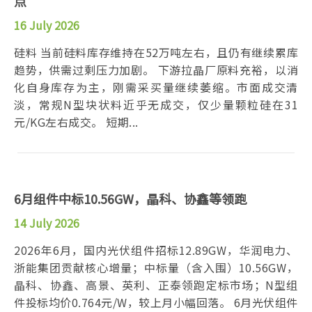
点
16 July 2026
硅料 当前硅料库存维持在52万吨左右，且仍有继续累库
趋势，供需过剩压力加剧。 下游拉晶厂原料充裕，以消
化自身库存为主，刚需采买量继续萎缩。市面成交清
淡，常规N型块状料近乎无成交，仅少量颗粒硅在31
元/KG左右成交。 短期...
6月组件中标10.56GW，晶科、协鑫等领跑
14 July 2026
2026年6月，国内光伏组件招标12.89GW，华润电力、
浙能集团贡献核心增量；中标量（含入围）10.56GW，
晶科、协鑫、高景、英利、正泰领跑定标市场；N型组
件投标均价0.764元/W，较上月小幅回落。 6月光伏组件