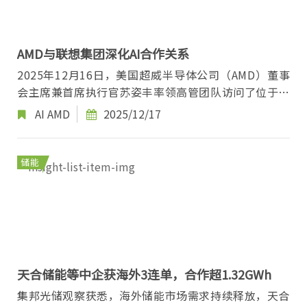
AMD与联想集团深化AI合作关系
2025年12月16日，美国超威半导体公司（AMD）董事
会主席兼首席执行官苏姿丰率领高管团队访问了位于北
京的联想集团全球总部。这次访问标志着两家公司在...
AI
AMD
2025/12/17
储能
天合储能等中企获海外3连单，合作超1.32GWh
集邦光储观察获悉，海外储能市场需求持续释放，天合