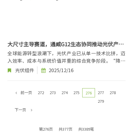
大尺寸主导赛道，通威G12生态协同推动光伏产业
价值跃升
全球能源转型浪潮下，光伏产业已从单一技术比拼，迈
入效率、成本与系统价值并重的综合竞争阶段。“降本
增效”始终是贯穿全产业链的核心命题，而尺寸升级...
光伏组件
2025/12/16
前一页
272
273
274
275
277
278
276
279
下一页
第276页
共377页
共3389笔