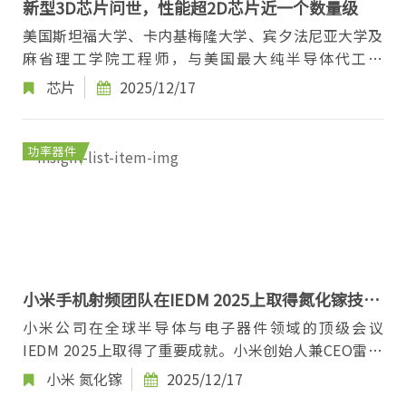
新型3D芯片问世，性能超2D芯片近一个数量级
美国斯坦福大学、卡内基梅隆大学、宾夕法尼亚大学及
麻省理工学院工程师，与美国最大纯半导体代工厂
SkyWater Technology合作，研发新型多层单片3D计
芯片
2025/12/17
算...
功率器件
小米手机射频团队在IEDM 2025上取得氮化镓技术
突破
小米公司在全球半导体与电子器件领域的顶级会议
IEDM 2025上取得了重要成就。小米创始人兼CEO雷军
于12月14日宣布，小米手机射频团队的论文成功入选
小米
氮化镓
2025/12/17
该会...