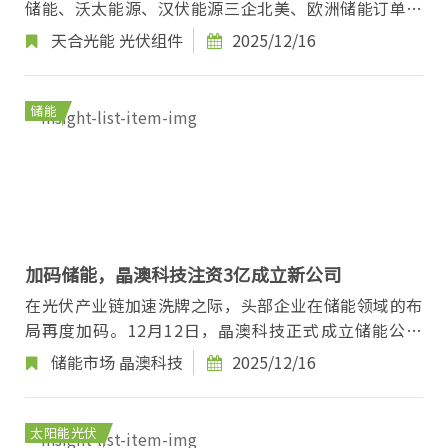
储能、沃太能源、汉伏能源三企北美、欧洲储能订单先
后传来新进度，覆盖超1GWh级的储能项目合作。...
天合光能
光伏组件
2025/12/16
储能
加码储能，晶澳科技注资3亿成立新公司
在光伏产业链加速洗牌之际，头部企业在储能领域的布
局再度加码。12月12日，晶澳科技正式成立储能公司
——北京晶澳储能科技有限公司，注册资本高达3亿元...
储能市场
晶澳科技
2025/12/16
太阳能光伏