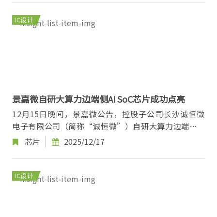
IC设计
景嘉微自研大算力边端侧AI SoC芯片成功点亮
12月15日晚间，景嘉微公告，控股子公司长沙诚恒微
电子有限公司（简称“诚恒微”）自研大算力边端侧AI
SoC芯片成功点亮。标志着景嘉微在高性能芯片领域
芯片
2025/12/17
的...
IC设计