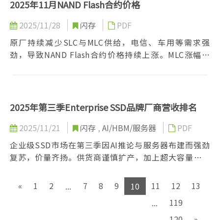
2025年11月NAND Flash合约价格
2025/11/28
闪存
PDF
原厂持续减少SLC与MLC供给，电信、车用等需求强
劲，导致NAND Flash合约价格持续上涨。MLC涨幅明
显，SLC需求稳健，供应紧缩格局预期延续，价格短期
内仍有上行空间。
2025年第三季Enterprise SSD品牌厂商营收排名
2025/11/21
闪存
,
AI/HBM/服务器
PDF
企业级SSD市场在第三季因AI推论与服务器布建而强劲
复苏，价量齐扬。供货商谨慎扩产，加上超大容量产品
需求爆发，导致第四季供不应求，预计价格将大幅上
涨，市场转为抢料。
«
1
2
7
8
9
11
12
13
...
10
119
...
120
»