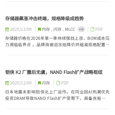
Android整体成本，压缩中低阶机种空间。
存储器飙涨冲击终端，规格降级成趋势
2025/12/09
内存
,
闪存
,
MLCC
PDF
+9
存储器价格在2026年第一季持续强劲上涨，BOM成本压
力濒临临界点 。品牌商被迫冻结降价并缩减规格配置，
终端销售预期面临严峻挑战。
铠侠 K2 厂震后无虞，NAND Flash扩产战略枢纽
2025/12/09
闪存
PDF
日本地震未影响铠侠北上厂运作。在同业因AI热潮优先
投资DRAM导致NAND Flash扩产受限下，具备充裕洁净
室空间的K2厂成为关键。铠侠采稳健策略布局次世代制
程，该厂将是未来市场供给趋紧时，极少数具备实质扩