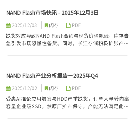
张潜力的战略筹码。
NAND Flash市场快讯 - 2025年12月3日
2025/12/03
闪存
PDF
缺货效应导致NAND Flash合约与现货价格飙涨，库存告
急引发市场恐慌性备货。同时，长江存储积极扩张产能
并精进制程技术，更计划启动上市及跨足DRAM领域；其
强劲的成长动能预期将显著提升市占与营收，进而改变
全球存储器供应版图。
NAND Flash产业分析报告－2025年Q4
2025/12/02
闪存
PDF
受惠AI推论应用爆发与HDD严重缺货，订单大量转向高
容量企业级SSD。然原厂扩产保守，产能无法满足此波
急单，导致供需严重失衡。在库存健康且供应紧缩下，
预期第四季全线产品合约价将显著飙升，尤以晶圆涨幅
最剧，整体营收获利将大幅成长。