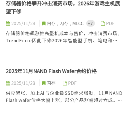
存储器价格攀升冲击消费市场，2026年游戏主机展
望下修
2025/11/28
内存
,
闪存
,
MLCC
PDF
+7
存储器价格飙涨推高整机成本与售价，冲击消费市场。
TrendForce因此下修2026年智能型手机、笔电和游戏
主机的出货预测。游戏主机恐因成本压力放弃降价，转
向高价保利。
2025年11月NAND Flash Wafer合约价格
2025/11/28
闪存
PDF
供应紧张，加上AI与企业级SSD需求强劲，11月NAND
Flash wafer价格大幅上涨，部分产品涨幅超过六成。原
厂优先企业客户与高端产品，产能拉紧，预期涨势将持
续至12月，消费性需求回温有限。