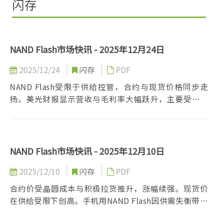
闪存
NAND Flash市场快讯 - 2025年12月24日
2025/12/24
闪存
PDF
NAND Flash受限于供给控管，合约与现货价格同步走
扬。美光财报显示营收与毛利率大幅跃升，主要受惠于
AI与数据中心强劲需求。展望未来，高容量QLC与企业
级SSD为关键动能，公司将持续聚焦高毛利应用以优化
获利结构。
NAND Flash市场快讯 - 2025年12月10日
2025/12/10
闪存
PDF
合约价受晶圆成本与积极拉货推升，涨幅续强。现货价
在供给受限下创高。手机用NAND Flash因供需失衡带动
欧美与中系价差收敛，合约价大幅补涨，连同DRAM推升