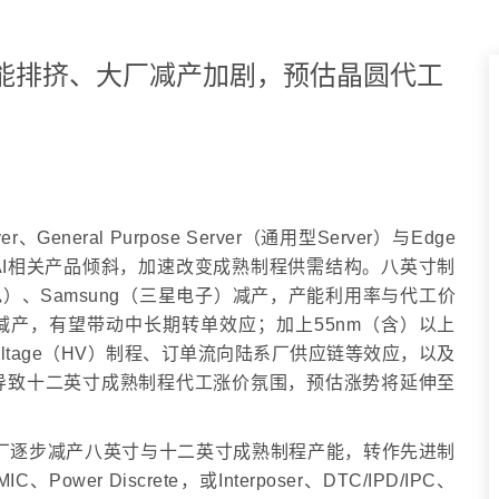
零部件产能排挤、大厂减产加剧，预估晶圆代工
General Purpose Server（通用型Server）与Edge
AI相关产品倾斜，加速改变成熟制程供需结构。八英寸制
积电）、Samsung（三星电子）减产，产能利用率与代工价
减产，有望带动中长期转单效应；加上55nm（含）以上
 Voltage（HV）制程、订单流向陆系厂供应链等效应，以及
导致十二英寸成熟制程代工涨价氛围，预估涨势将延伸至
代工大厂逐步减产八英寸与十二英寸成熟制程产能，转作先进制
 Discrete，或Interposer、DTC/IPD/IPC、