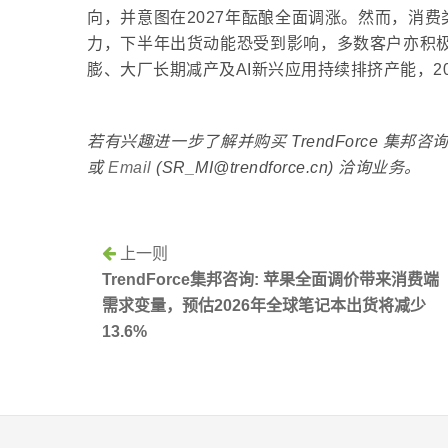
向，并意图在2027年酝酿全面调涨。然而，消
力，下半年出货动能恐受到影响，多数客户亦积极
膨、大厂长期减产及AI新兴应用持续排挤产能，2
若有兴趣进一步了解并购买 TrendForce 集
或
Email
(SR_MI@trendforce.cn) 洽询业务。
上一则
TrendForce集邦咨询: 苹果全面调价带来消费端
需求变量，预估2026年全球笔记本出货将减少
13.6%