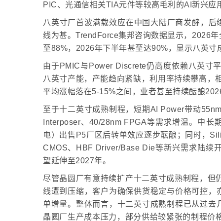
PIC、光通信相关TIA元件等较高毛利的AI新兴应
八英寸厂首波满载效应在中国大陆厂商发酵，后续
线为甚。TrendForce集邦咨询数据显示，2
至88%，2026年下半年甚至达90%，显示八英
由于PMIC与Power Discrete仍高度依赖八
八英寸产能，产能趋向紧缺，利用率持续攀高，相
平均涨幅落在5-15%之间，业者甚至持续酝酿202
至于十二英寸成熟制程，短期AI Power带动55nm
Interposer、40/28nm FPGA等需求增
电）出售P5厂区后转单效应逐步酝酿；同时，Silicon Bri
CMOS、HBF Driver/Base Die等新
望延伸至2027年。
尽管晶圆厂有意持续扩产十二英寸成熟制程，但仍
线遭到压缩，客户为确保供货稳定与价格可控，
单增量。整体而言，十二英寸成熟制程已从过去
晶圆厂生产成本压力，部分供给较紧张的制程价格已