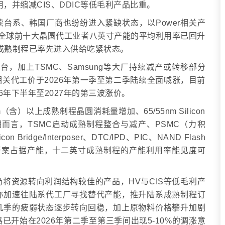
用，并缩减CIS、DDIC等低毛利产品比重。
台系、韩国厂商也纷纷进入紧缺状态，以Power相关产
026年全球前十大晶圆代工业者八英寸产能的平均利用率已回升
寸成熟制程已率先进入供给吃紧状态。
英寸平台，加上TSMC、Samsung等大厂持续减产或转移部分
关代工价于2026年第一季至第二季陆续全面喊涨，目前
6年下半年至2027年的第三波涨价。
（含）以上成熟制程晶圆消耗量增加、65/55nm Silicon
温。中长期而言，TSMC启动成熟制程整合与减产、PSMC（力积
dge/Interposer、DTC/IPD、PIC、NAND Flash
兴需求陆续开案占据产能，十二英寸成熟制程的产能利用率能见度可
将资源转向利润结构较佳的产品，HV与CIS等低毛利产
亦加速往陆系代工厂寻找替代产能，推升陆系成熟制程订
几季的疲弱状态逐步转向回稳，加上原物料价格攀升加剧
开始在2026年第二季至第三季间出现5-10%的调涨意