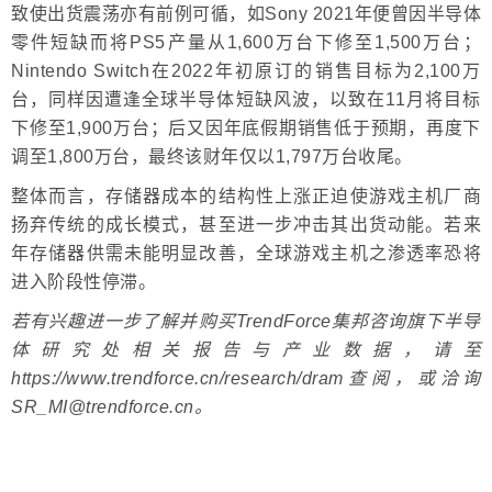
致使出货震荡亦有前例可循，如Sony 2021年便曾因半导体
零件短缺而将PS5产量从1,600万台下修至1,500万台；
Nintendo Switch在2022年初原订的销售目标为2,100万
台，同样因遭逢全球半导体短缺风波，以致在11月将目标
下修至1,900万台；后又因年底假期销售低于预期，再度下
调至1,800万台，最终该财年仅以1,797万台收尾。
整体而言，存储器成本的结构性上涨正迫使游戏主机厂商
扬弃传统的成长模式，甚至进一步冲击其出货动能。若来
年存储器供需未能明显改善，全球游戏主机之渗透率恐将
进入阶段性停滞。
若有兴趣进一步了解并购买TrendForce集邦咨询旗下半导
体研究处相关报告与产业数据，请至
https://www.trendforce.cn/research/dram查阅，或洽询
SR_MI@trendforce.cn。