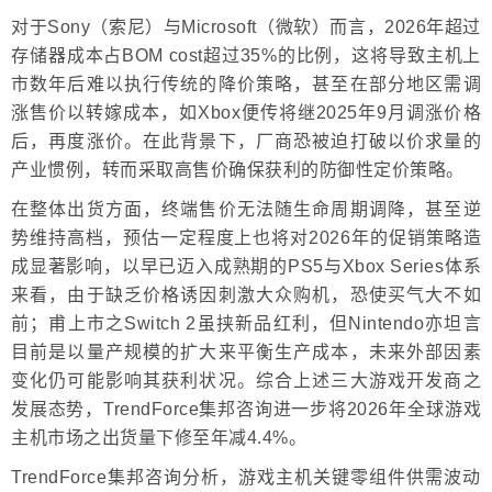
对于Sony（索尼）与Microsoft（微软）而言，2026年超过
存储器成本占BOM cost超过35%的比例，这将导致主机上
市数年后难以执行传统的降价策略，甚至在部分地区需调
涨售价以转嫁成本，如Xbox便传将继2025年9月调涨价格
后，再度涨价。在此背景下，厂商恐被迫打破以价求量的
产业惯例，转而采取高售价确保获利的防御性定价策略。
在整体出货方面，终端售价无法随生命周期调降，甚至逆
势维持高档，预估一定程度上也将对2026年的促销策略造
成显著影响，以早已迈入成熟期的PS5与Xbox Series体系
来看，由于缺乏价格诱因刺激大众购机，恐使买气大不如
前；甫上市之Switch 2虽挟新品红利，但Nintendo亦坦言
目前是以量产规模的扩大来平衡生产成本，未来外部因素
变化仍可能影响其获利状况。综合上述三大游戏开发商之
发展态势，TrendForce集邦咨询进一步将2026年全球游戏
主机市场之出货量下修至年减4.4%。
TrendForce集邦咨询分析，游戏主机关键零组件供需波动