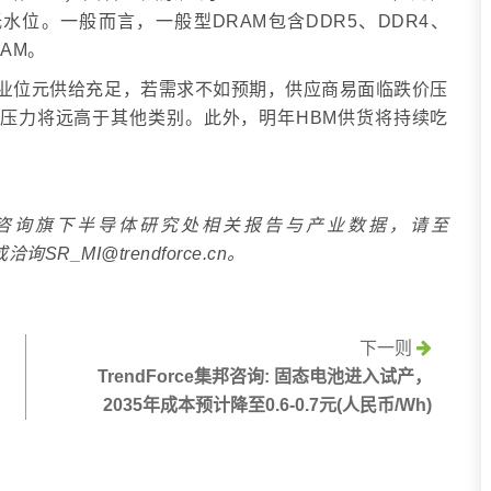
水位。一般而言，一般型DRAM包含DDR5、DDR4、
RAM。
RAM产业位元供给充足，若需求不如预期，供应商易面临跌价压
价格压力将远高于其他类别。此外，明年HBM供货将持续吃
e集邦咨询旗下半导体研究处相关报告与产业数据，请至
阅，或洽询SR_MI@trendforce.cn。
下一则
TrendForce集邦咨询: 固态电池进入试产，
2035年成本预计降至0.6-0.7元(人民币/Wh)