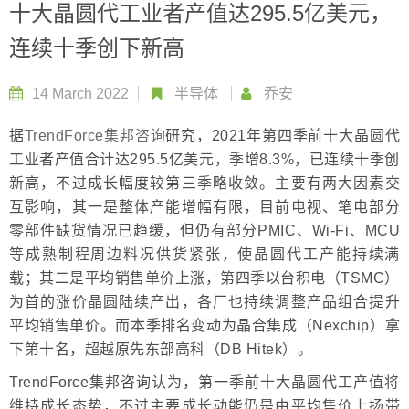
十大晶圆代工业者产值达295.5亿美元，
连续十季创下新高
14 March 2022
半导体
乔安
据
TrendForce集邦咨询
研究，2021年第四季前十大晶圆代
工业者产值合计达295.5亿美元，季增8.3%，已连续十季创
新高，不过成长幅度较第三季略收敛。主要有两大因素交
互影响，其一是整体产能增幅有限，目前电视、笔电部分
零部件缺货情况已趋缓，但仍有部分PMIC、Wi-Fi、MCU
等成熟制程周边料况供货紧张，使晶圆代工产能持续满
载；其二是平均销售单价上涨，第四季以台积电（TSMC）
为首的涨价晶圆陆续产出，各厂也持续调整产品组合提升
平均销售单价。而本季排名变动为晶合集成（Nexchip）拿
下第十名，超越原先东部高科（DB Hitek）。
TrendForce集邦咨询认为，第一季前十大晶圆代工产值将
维持成长态势，不过主要成长动能仍是由平均售价上扬带