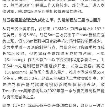
动，然而适逢新年假期工作天数较少、部分代工厂进入岁
修时期，季增幅度与第四季相较将再微幅收敛。
前五名涵盖全球近九成市占率，先进制程助三星市占回升
从前五名业者来看，台积电（TSMC）第四季营收达157.5
亿美元，季增5.8%，尽管5nm营收受惠于iPhone新机而强
势上涨，但7/6nm受到中国智能手机市场转弱影响而减少，
成为本季唯一衰退的制程节点，导致台积电第四季营收成
长幅度收敛，但仍握有全球超过五成的市占率。三星
（Samsung）作为少数7nm以下先进制程竞争者之一，由
于5/4nm先进制程新产能逐步开出，以及主要客户高通
（Qualcomm）新旗舰产品进入量产，推升本季营收至55.4
亿美元，季增15.3%。尽管三星晶圆代工营收突破新高，但
先进制程产能的爬坡稍慢仍影响整体获利表现，故
TrendForce集邦咨询认为2022年第一季改善先进制程产能
与良率是当务之急。
联电（UMC）本季受限于新产能增幅有限，以及新一波合