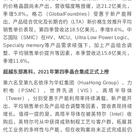
约价格晶圆尚未产出，营收幅度略放缓，达21.2亿美元，
季增5.8%。格芯（GlobalFoundries）受惠于新产能释
出、产品组合优化及长期合约（LTA）新价格生效推升平均
销售单价表现，第四季营收达18.5亿美元，季增8.6%。中
芯国际（SMIC）在HV、MCU、Ultra Low Power Logic、
Specialty memory等产品需求续强下，加上产品组合调
整、平均销售单价提升等因素，本季营收达15.8亿美元，
季增11.6%。
超越东部高科，2021年第四季晶合集成正式上榜
第六名至第九名依序为华虹集团（HuaHong Group）、力
积电（PSMC）、世界先进（VIS）、高塔半导体
（Tower），分别受惠于产能利用率持续满载、新产能开
出、平均销售单价及产品组合调整等因素，营收表现持续
增长。值得一提的是，高塔半导体在被英特尔（Intel）收
购后，英特尔可从中获得成熟制程工艺与客户群，拓展其
代工业务的多样性与产能，但在收购案尚未正式完成前仍