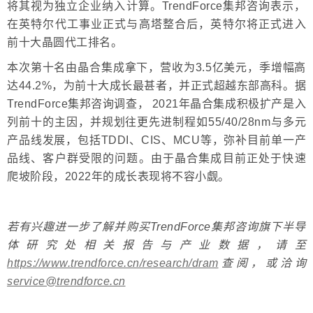
将其视为独立企业纳入计算。TrendForce集邦咨询表示，
在英特尔代工事业正式与高塔整合后，英特尔将正式进入
前十大晶圆代工排名。
本次第十名由晶合集成拿下，营收为3.5亿美元，季增幅高
达44.2%，为前十大成长最甚者，并正式超越东部高科。据
TrendForce集邦咨询调查， 2021年晶合集成积极扩产是入
列前十的主因，并规划往更先进制程如55/40/28nm与多元
产品线发展，包括TDDI、CIS、MCU等，弥补目前单一产
品线、客户群受限的问题。由于晶合集成目前正处于快速
爬坡阶段，2022年的成长表现将不容小觑。
若有兴趣进一步了解并购买TrendForce集邦咨询旗下半导
体研究处相关报告与产业数据，请至
https://www.trendforce.cn/research/dram
查阅，或洽询
service@trendforce.cn