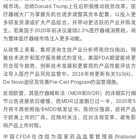
械市场。总统Donald Trump上任后积极推动税务改革，医
疗器械大厂为掌握先机也逐步调整其资本配置，以投入更
多研发资源或扩大产品组合，并带动更活跃的产业并购发
生。若美国于2020年前决议废除2.3%医疗器械消费税，将
为整体医疗器械市场注入更多动能。
从政策上来看，集邦咨询生技产业分析师陈欣仪指出，随
着技术进步和医疗服务模式的变化，美国FDA期望能将更
符合现今趋势、创新技术发展和更客观的产品性能评估方
法导入医疗产品风险监管中。2019年将更新有关510(k)、
De Novo途径及完善Pre-Cert Program的监管措施。
反观欧盟，其医疗器械新法（MDR和IVDR）的详细实行细
节公告进展依旧缓慢，而MDR过渡期已过一半，2020年5
月将不再依照指令MDD核发证书。陈欣仪强调，欲将产品
于欧美上市的厂商，应随时关注、应对法规变革，避免影
响产品上市时程。
中国CFDA在改组为国家药品监督管理局(National