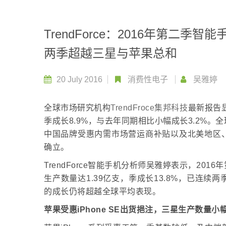
TrendForce：2016年第二季
两季超越三星与苹果总和
20 July 2016
消费性电子
吴雅婷
全球市场研究机构
TrendFroce
集邦科技
最新报告显
季成长8.9%，与去年同期相比小幅成长3.2%
中国品牌受惠内需市场营运商补贴以及北美地区
确立。
TrendForce智能手机分析师吴雅婷表示，2
生产数量达1.39亿支，季成长13.8%，已连
的成长仍将超越全球平均表现。
苹果受惠
iPhone SE
出货挹注，三星生产数量小