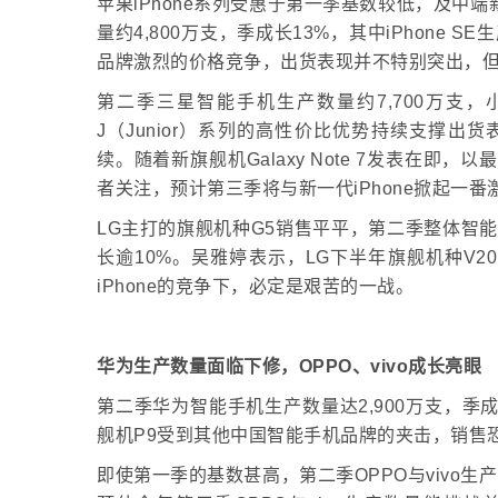
苹果iPhone系列受惠于第一季基数较低，及中端新机
量约4,800万支，季成长13%，其中iPhone S
品牌激烈的价格竞争，出货表现并不特别突出，但仍
第二季三星智能手机生产数量约7,700万支
J（Junior）系列的高性价比优势持续支撑出货表现
续。随着新旗舰机Galaxy Note 7发表在即，
者关注，预计第三季将与新一代iPhone掀起一番
LG主打的旗舰机种G5销售平平，第二季整体智能
长逾10%。吴雅婷表示，LG下半年旗舰机种V2
iPhone的竞争下，必定是艰苦的一战。
华为生产数量面临下修，
OPPO
、
vivo
成长亮眼
第二季华为智能手机生产数量达2,900万支，季
舰机P9受到其他中国智能手机品牌的夹击，销售
即使第一季的基数甚高，第二季OPPO与vivo生产数