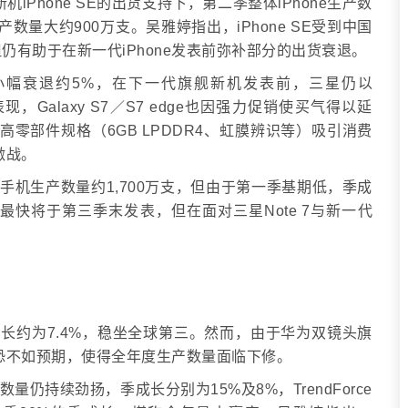
iPhone SE的出货支持下，第二季整体iPhone生产数
E生产数量大约900万支。吴雅婷指出，iPhone SE受到中国
有助于在新一代iPhone发表前弥补部分的出货衰退。
，小幅衰退约5%，在下一代旗舰新机发表前，三星仍以
，Galaxy S7／S7 edge也因强力促销使买气得以延
以最高零部件规格（6GB LPDDR4、虹膜辨识等）吸引消费
激战。
手机生产数量约1,700万支，但由于第一季基期低，季成
0最快将于第三季末发表，但在面对三星Note 7与新一代
成长约为7.4%，稳坐全球第三。然而，由于华为双镜头旗
恐不如预期，使得全年度生产数量面临下修。
量仍持续劲扬，季成长分别为15%及8%，TrendForce