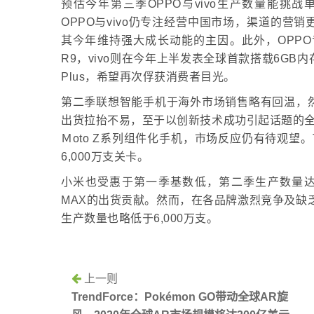
预估今年第三季OPPO与vivo生产数量能挑
OPPO与vivo仍专注经营中国市场，渠道的
其今年维持强大成长动能的主因。此外，OPP
R9，vivo则在今年上半发表全球首款搭载6GB内
Plus，希望再次俘获消费者目光。
第二季联想智能手机于海外市场销售略有回温，
出货拉抬不易，至于以创新技术成功引起话题的全球首款G
Ｍoto Z系列组件化手机，市场反应仍有待观望。T
6,000万支关卡。
小米也受惠于第一季基数低，第二季生产数量达到
MAX的出货贡献。然而，在各品牌激烈竞争及缺乏实
生产数量也略低于6,000万支。
上一则
TrendForce：Pokémon GO带动全球AR旋