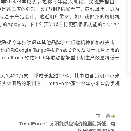
战单季20%的季成长，堪称今年最大赢家。吴雅婷指出，
营销更是这二家的强项，现已持续拓展至三、四线城市，成为
O专注于产品设计，贴近用户需求，如广获好评的旗舰机
存的Xplay 5，下半年预计以主打更强相机功能的X7／X7
然联想今年持续遭逢其他品牌于中低端机种价格战夹击，
oogle Tango手机Phab 2 Pro及预计九月上市的
rendForce预估2016年联想智能型手机生产数量将低于
1,400万支，季成长超过27%，其中包含新机种小米
体通路的限制下，TrendForce预估今年小米智能手机
下一则
TrendForce：太阳能供应链价格屡创新低，电