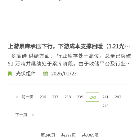
上游累库承压下行，下游成本支撑回暖（1.21光伏
价格）
多晶硅 供给方面： 行业库存处于高位，总量已突破
51 万吨并继续处于累库阶段。由于收储平台及行业自
律的边际效应消退，叠加自身高库存现状，硅料...
光伏组件
2026/01/23
前一页
236
237
238
239
241
242
240
243
下一页
第240页
共377页
共3389笔