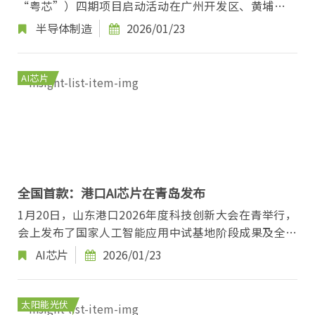
“粤芯”）四期项目启动活动在广州开发区、黄埔区举
行。 该项目总投资约252亿元，规划建设月产能4万...
半导体制造
2026/01/23
AI芯片
全国首款：港口AI芯片在青岛发布
1月20日，山东港口2026年度科技创新大会在青举行，
会上发布了国家人工智能应用中试基地阶段成果及全国
首款港口AI芯片——“山港智芯·星屿SA5200”。 该...
AI芯片
2026/01/23
太阳能光伏