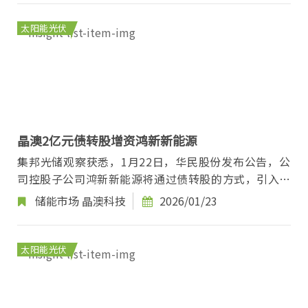
太阳能光伏
晶澳2亿元债转股增资鸿新新能源
集邦光储观察获悉，1月22日，华民股份发布公告，公
司控股子公司鸿新新能源将通过债转股的方式，引入行
业龙头晶澳科技旗下的全资孙公司—晶澳（无锡）光...
储能市场
晶澳科技
2026/01/23
太阳能光伏