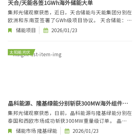
天合/天能各签1GWh海外储能大单
集邦光储观察获悉，近日，天合储能与天能集团分别在
欧洲和东南亚签署了GWh级项目协议。 天合储能：签
约意大利1GWh储能项目 天合储能与爱尔兰可再生能...
储能项目
2026/01/23
太阳能光伏
晶科能源、隆基绿能分别斩获300MW海外组件订
单
集邦光储观察获悉，日前，晶科能源与隆基绿能分别在
泰国和西欧市场成功斩获300MW重量级订单。 晶科能
源飞虎3斩获泰国300MW订单 2026年1月21日—晶科
储能市场
隆基绿能
2026/01/23
能...