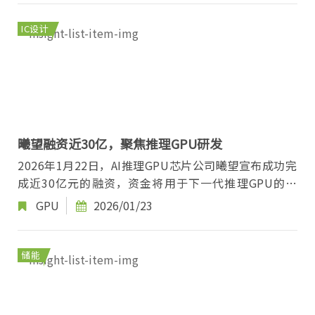
IC设计
曦望融资近30亿，聚焦推理GPU研发
2026年1月22日，AI推理GPU芯片公司曦望宣布成功完
成近30亿元的融资，资金将用于下一代推理GPU的研
发、规模化量产及生态系统的共建。这一融资吸引了
GPU
2026/01/23
众...
储能