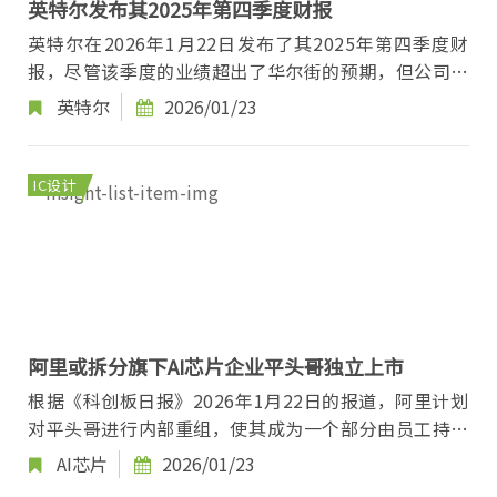
英特尔发布其2025年第四季度财报
英特尔在2026年1月22日发布了其2025年第四季度财
报，尽管该季度的业绩超出了华尔街的预期，但公司对
2026年第一季度的业绩指引却显得疲软。 根据财...
英特尔
2026/01/23
IC设计
阿里或拆分旗下AI芯片企业平头哥独立上市
根据《科创板日报》2026年1月22日的报道，阿里计划
对平头哥进行内部重组，使其成为一个部分由员工持股
的业务实体，随后再探索首次公开募股（IPO）的可...
AI芯片
2026/01/23