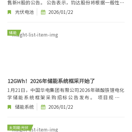
售新H股的公告。 公告表示，钧达股份将根据一般性授
权在香港联交所配售新H股，拟按每股配售价格22港...
光伏电池
2026/01/22
储能
12GWh！2026年储能系统框采开始了
1月21日，中国华电集团有限公司2026年磷酸铁锂电化
学储能系统框架采购招标公告发布。 项目规模为
12GWh，招标项目履约期限为2026年度。 招标范围为
储能系统
2026/01/22
框架...
太阳能光伏