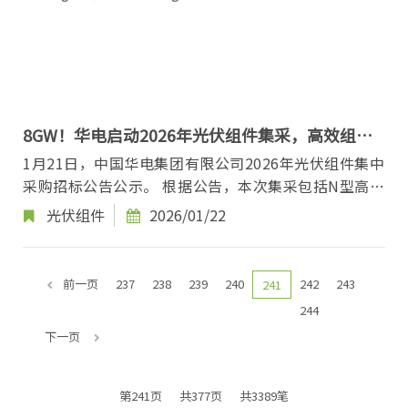
8GW！华电启动2026年光伏组件集采，高效组件
占比75%
1月21日，中国华电集团有限公司2026年光伏组件集中
采购招标公告公示。 根据公告，本次集采包括N型高效
组件框架、N型常规组件框架两个标段，采购范围为...
光伏组件
2026/01/22
前一页
237
238
239
240
242
243
241
244
下一页
第241页
共377页
共3389笔