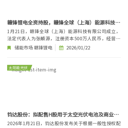
赣锋锂电全资持股，赣锋全球（上海）能源科技有
限公司成立
1月21日，赣锋全球（上海）能源科技有限公司成立，
法定代表人为张頔源，注册资本500万人民币，经营范
围含软件开发、货物进出口、技术进出口、新兴能源...
储能市场
赣锋锂电
2026/01/22
太阳能光伏
钧达股份：拟配售H股用于太空光伏电池及商业航
天领域
2026年1月21日，钧达股份发布关于根据一般性授权配