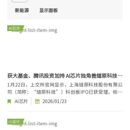
新能源
显示面板
AI芯片
获大基金、腾讯投资加持 AI芯片独角兽燧原科技科
创板IPO获受理
1月22日，上交所官网显示，上海燧原科技股份有限公
司（简称：“燧原科技”）科创板IPO已获受理，标志
着这家国产AI芯片独角兽正式向资本化迈出关键一
AI芯片
2026/01/23
步。...
IC设计