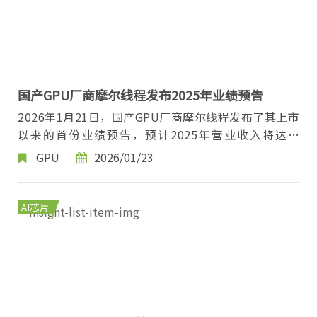
国产GPU厂商摩尔线程发布2025年业绩预告
2026年1月21日，国产GPU厂商摩尔线程发布了其上市
以来的首份业绩预告，预计2025年营业收入将达到
14.5亿元至15.2亿元，同比增长230.7%至246.67%。
GPU
2026/01/23
然而...
AI芯片