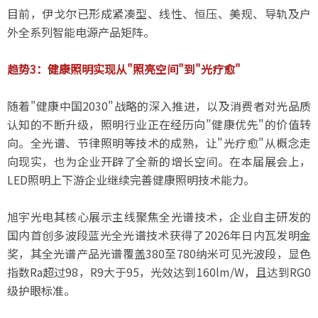
目前，伊戈尔已形成紧凑型、线性、恒压、美规、导轨及户
外全系列智能电源产品矩阵。
趋势3：健康照明实现从"照亮空间"到"光疗愈"
随着"健康中国2030"战略的深入推进，以及消费者对光品质
认知的不断升级，照明行业正在经历向"健康优先"的价值转
向。全光谱、节律照明等技术的成熟，让"光疗愈"从概念走
向现实，也为企业开辟了全新的增长空间。在本届展会上，
LED照明上下游企业继续完善健康照明技术能力。
旭宇光电其核心展示主线聚焦全光谱技术，企业自主研发的
国内首创多波段蓝光全光谱技术获得了2026年日内瓦发明金
奖，其全光谱产品光谱覆盖380至780纳米可见光波段，显色
指数Ra超过98，R9大于95，光效达到160lm/W，且达到RG0
级护眼标准。