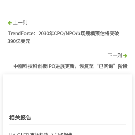
上一则
TrendForce：2030年CPO/NPO市场规模预估将突破
390亿美元
下一则
中图科技科创板IPO进展更新，恢复至“已问询”阶段
相关报告
UV-C LED 市场趋势-入门级报告