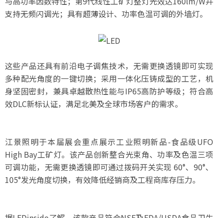
与高功率因数特性；第9代线性工矿灯整灯光效达160lm/W并
支持无频闪调光；具有超薄设计、功率色温可调的外墙灯。
这些产品还具有前沿电子调焦技术，无需更换透镜即可实现
多种配光角度的一键切换；采用一体化压铸成型的工艺，机
身坚固密封，兼具卓越散热性能与IP65高防护等级；符合高
效DLC新标认证，满足北美及全球市场客户的需求。
江景照明于本届展会重点展示工业照明新品-食品级UFO
High Bay工矿灯。该产品创新整合光束角、功率及色温三项
可调功能，无需更换透镜即可通过拨码开关实现 60°、90°、
105°发光角度切换，有效降低经销商及工程商库存压力。
据LEDinside了解，该款产品符合NSF及FDA/USDA食品卫生