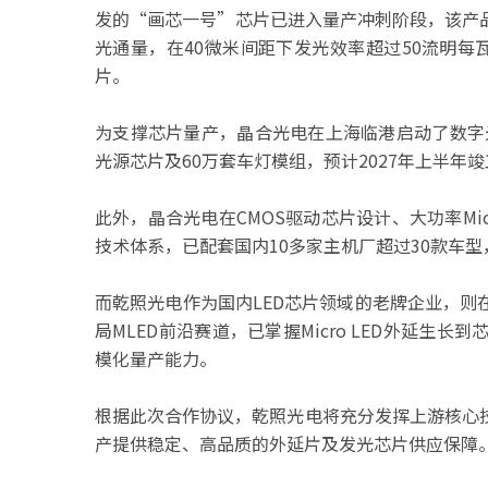
发的“画芯一号”芯片已进入量产冲刺阶段，该产品
光通量，在40微米间距下发光效率超过50流明每瓦
片。
为支撑芯片量产，晶合光电在上海临港启动了数字光源
光源芯片及60万套车灯模组，预计2027年上半年
此外，晶合光电在CMOS驱动芯片设计、大功率Mi
技术体系，已配套国内10多家主机厂超过30款车
而乾照光电作为国内LED芯片领域的老牌企业，
局MLED前沿赛道，已掌握Micro LED外延
模化量产能力。
根据此次合作协议，乾照光电将充分发挥上游核心
产提供稳定、高品质的外延片及发光芯片供应保障