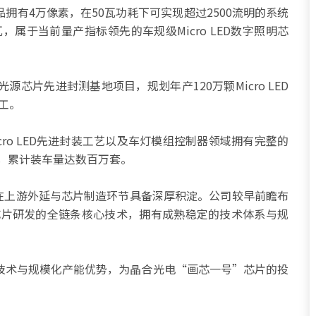
拥有4万像素，在50瓦功耗下可实现超过2500流明的系统
，属于当前量产指标领先的车规级Micro LED数字照明芯
芯片先进封测基地项目，规划年产120万颗Micro LED
竣工。
cro LED先进封装工艺以及车灯模组控制器领域拥有完整的
型，累计装车量达数百万套。
则在上游外延与芯片制造环节具备深厚积淀。公司较早前瞻布
生长到芯片研发的全链条核心技术，拥有成熟稳定的技术体系与规
技术与规模化产能优势，为晶合光电“画芯一号”芯片的投
。